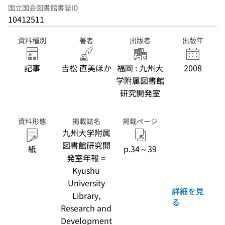
国立国会図書館書誌ID
10412511
資料種別
著者
出版者
出版年
記事
吉松 直美ほか
福岡 : 九州大
2008
学附属図書館
研究開発室
資料形態
掲載誌名
掲載ページ
九州大学附属
図書館研究開
紙
p.34～39
発室年報 =
Kyushu
University
詳細を見
Library,
る
Research and
Development