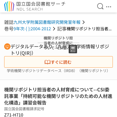
検索を開
メニ
本文へ移動
雑誌
九州大学附属図書館研究開発室年報
巻号
記事
9年次-[ ]:2004-2012
機関リポジトリ担当者...
機関リポジトリ担
当者の人材育成に
デジタルデータあり（九州大学学術情報リポジ
ついて--CSI委託
トリ(QIR)）
事業「持続可能な
機関リポジトリの
すぐに読む
ための人材進化構
造」講習会報告
学術機関リポジトリデータベース（IRDB）（機関リポジトリ）
機関リポジトリ担当者の人材育成について--CSI委
託事業「持続可能な機関リポジトリのための人材進
化構造」講習会報告
国立国会図書館請求記号
Z71-H710