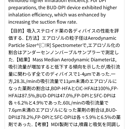
exhibited higher inhalation efficiency. For DPI
preparations, the BUD-DPI device exhibited higher
inhalation efficiency, which was enhanced by
increasing the suction flow rate.
【目的】吸入ステロイド薬の各ディバイスの性能を評
価する.【方法】エアロゾルの粒子径はAerodynamic
Particle Sizer^[○!R] Spectrometerで,エアロゾル化の
割合はアンダーセンノンバーブルサンプラーで測定し
た.【結果】Mass Median Aerodynamic Diameterは,
吸引流量が増加すると低下する傾向を示したが,吸引流
量に関わらず全てのディバイスで1-4μmであった.一
方,28.3L/minの吸引流量で11μm未満のエアロゾルに
なった薬剤の割合は,BDP-HFAとCIC-HFAは100%,FP-
HFAは87.5%,BUD-DPIは47.0%,FP-DPIとSFC-DPIは
各々6.2%と4.9%であった.60L/minの吸引流量で
7.6μm未満のエアロゾルになった薬剤の割合は,BUD-
DPIは78.2%,FP-DPIとSFC-DPIは各々5.9%と6.5%の薬
剤であった.【考察】MDI製剤では,噴霧と吸気を同調し