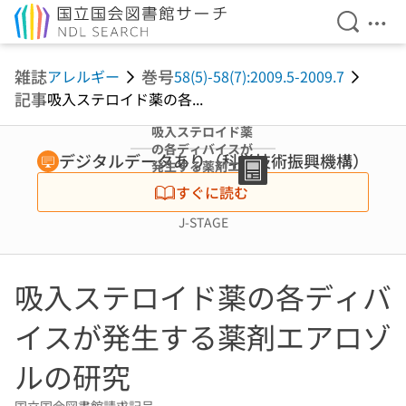
検索を開
メニ
本文へ移動
雑誌
巻号
アレルギー
58(5)-58(7):2009.5-2009.7
記事
吸入ステロイド薬の各...
吸入ステロイド薬
の各ディバイスが
デジタルデータあり（科学技術振興機構）
発生する薬剤エア
ロゾルの研究
すぐに読む
J-STAGE
吸入ステロイド薬の各ディバ
イスが発生する薬剤エアロゾ
ルの研究