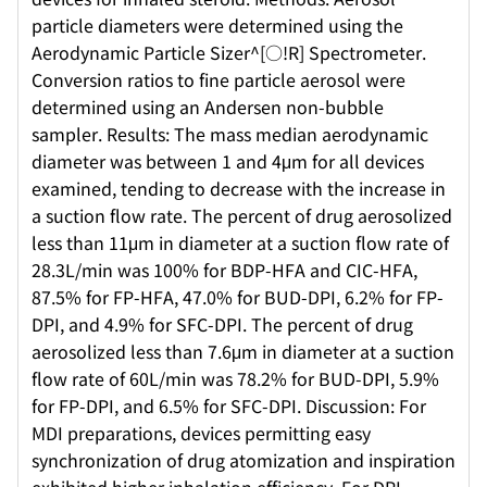
particle diameters were determined using the
Aerodynamic Particle Sizer^[○!R] Spectrometer.
Conversion ratios to fine particle aerosol were
determined using an Andersen non-bubble
sampler. Results: The mass median aerodynamic
diameter was between 1 and 4μm for all devices
examined, tending to decrease with the increase in
a suction flow rate. The percent of drug aerosolized
less than 11μm in diameter at a suction flow rate of
28.3L/min was 100% for BDP-HFA and CIC-HFA,
87.5% for FP-HFA, 47.0% for BUD-DPI, 6.2% for FP-
DPI, and 4.9% for SFC-DPI. The percent of drug
aerosolized less than 7.6μm in diameter at a suction
flow rate of 60L/min was 78.2% for BUD-DPI, 5.9%
for FP-DPI, and 6.5% for SFC-DPI. Discussion: For
MDI preparations, devices permitting easy
synchronization of drug atomization and inspiration