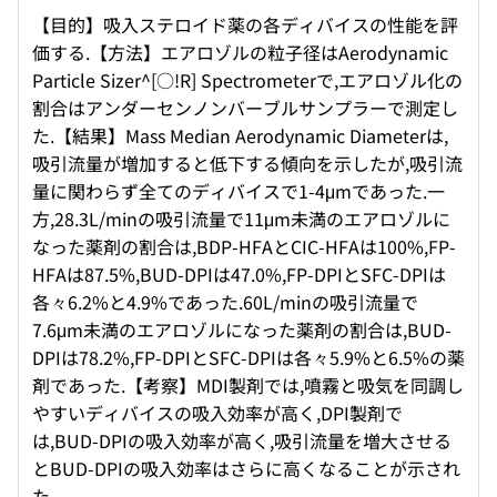
【目的】吸入ステロイド薬の各ディバイスの性能を評
価する.【方法】エアロゾルの粒子径はAerodynamic
Particle Sizer^[○!R] Spectrometerで,エアロゾル化の
割合はアンダーセンノンバーブルサンプラーで測定し
た.【結果】Mass Median Aerodynamic Diameterは,
吸引流量が増加すると低下する傾向を示したが,吸引流
量に関わらず全てのディバイスで1-4μmであった.一
方,28.3L/minの吸引流量で11μm未満のエアロゾルに
なった薬剤の割合は,BDP-HFAとCIC-HFAは100%,FP-
HFAは87.5%,BUD-DPIは47.0%,FP-DPIとSFC-DPIは
各々6.2%と4.9%であった.60L/minの吸引流量で
7.6μm未満のエアロゾルになった薬剤の割合は,BUD-
DPIは78.2%,FP-DPIとSFC-DPIは各々5.9%と6.5%の薬
剤であった.【考察】MDI製剤では,噴霧と吸気を同調し
やすいディバイスの吸入効率が高く,DPI製剤で
は,BUD-DPIの吸入効率が高く,吸引流量を増大させる
とBUD-DPIの吸入効率はさらに高くなることが示され
た.