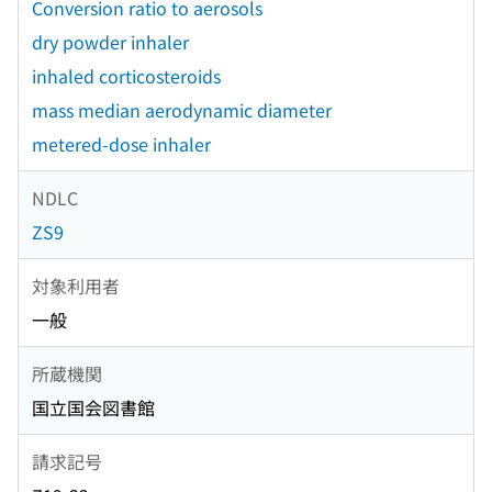
Conversion ratio to aerosols
dry powder inhaler
inhaled corticosteroids
mass median aerodynamic diameter
metered-dose inhaler
NDLC
ZS9
対象利用者
一般
所蔵機関
国立国会図書館
請求記号