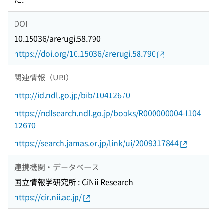
DOI
10.15036/arerugi.58.790
https://doi.org/10.15036/arerugi.58.790
関連情報（URI）
http://id.ndl.go.jp/bib/10412670
https://ndlsearch.ndl.go.jp/books/R000000004-I104
12670
https://search.jamas.or.jp/link/ui/2009317844
連携機関・データベース
国立情報学研究所 : CiNii Research
https://cir.nii.ac.jp/