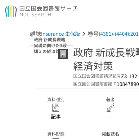
本文へ移動
雑誌
巻号
Insurance 生保版
(4381)-(4404):
政府 新成長戦略
実現に向けた3段
政府 新成長戦
構えの経済対策
経済対策
Z3-132
国立国会図書館請求記号
10847890
国立国会図書館書誌ID
資料種別
著者
記事
-
資料形態
掲載誌名