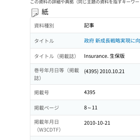
この資料の詳細や典拠（同じ主題の資料を指すキーワー
紙
記事
資料種別
政府 新成長戦略実現に
タイトル
Insurance. 生保版
タイトル（掲載誌）
巻号年月日等（掲載
(4395) 2010.10.21
誌）
4395
掲載号
8～11
掲載ページ
掲載年月日
2010-10-21
（W3CDTF）