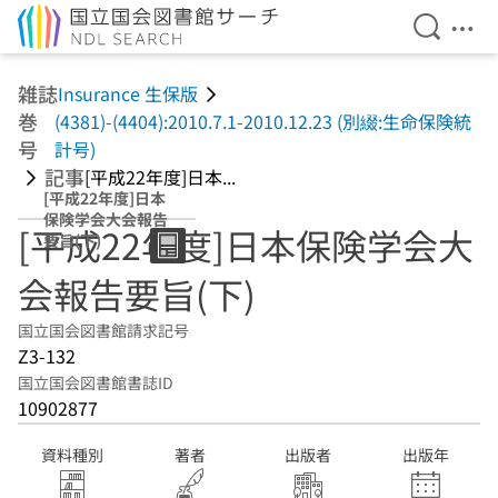
検索を開
メニ
本文へ移動
雑誌
Insurance 生保版
巻
(4381)-(4404):2010.7.1-2010.12.23 (別綴:生命保険統
号
計号)
記事
[平成22年度]日本...
[平成22年度]日本
保険学会大会報告
[平成22年度]日本保険学会大
要旨(下)
会報告要旨(下)
国立国会図書館請求記号
Z3-132
国立国会図書館書誌ID
10902877
資料種別
著者
出版者
出版年