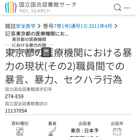
検索を開
メニ
本文へ移動
雑誌
巻号
安全医学
7巻1号(通号13) 2011年4月
記事
東京都の医療機関にお...
東京都の医療機関
における暴力の現
東京都の医療機関における暴
状(その2)職員間
での暴言、暴力、
力の現状(その2)職員間での
セクハラ行為
暴言、暴力、セクハラ行為
国立国会図書館請求記号
Z74-E59
国立国会図書館書誌ID
11137054
資料種別
著者
出版者
出版年
東京 : 日本予