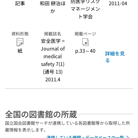
防医学リスク
記事
和田 耕治ほ
2011-04
マネージメン
か
ト学会
資料形態
掲載誌名
掲載ページ
安全医学 =
Journal of
紙
p.33～40
詳細を見
medical
る
safety 7(1)
(通号 13)
2011.4
全国の図書館の所蔵
国立国会図書館サーチが連携している各図書館等から取得した所
蔵情報を表示します。
連携している機関・データベースの一覧