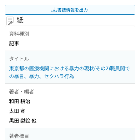
書誌情報を出力
紙
資料種別
記事
タイトル
東京都の医療機関における暴力の現状(その2)職員間で
の暴言、暴力、セクハラ行為
著者・編者
和田 耕治
太田 寛
黒田 梨絵 他
著者標目