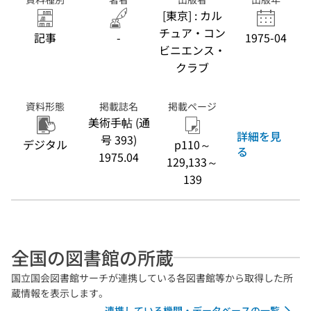
[東京] : カル
チュア・コン
記事
-
1975-04
ビニエンス・
クラブ
資料形態
掲載誌名
掲載ページ
美術手帖 (通
詳細を見
号 393)
デジタル
p110～
る
1975.04
129,133～
139
全国の図書館の所蔵
国立国会図書館サーチが連携している各図書館等から取得した所
蔵情報を表示します。
連携している機関・データベースの一覧