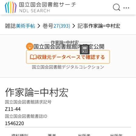
検索を開
メニ
本文へ移動
雑誌
巻号
記事
美術手帖
27(393)
作家論=中村宏
作家論=中村宏
国立国会図書館館内限定公開
収録元データベースで確認する
国立国会図書館デジタルコレクション
作家論=中村宏
国立国会図書館請求記号
Z11-44
国立国会図書館書誌ID
1546220
資料種別
著者
出版者
出版年