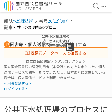
検索を開
メニ
本文へ移動
雑誌
巻号
水処理技術
26(12)(307)
記事
公共下水処理場のプロ...
公共下水処理場の
プロセスにおよぼ
図書館・個人送信サービスを利用する
す主要汚濁物質の
影響,文献展望
収録元データベースで確認する
国立国会図書館デジタルコレクション
国立国会図書館の登録利用者（本登録）の方を対象とした、個人
送信サービスで閲覧可能です。ただし、日本国外に居住している
場合は、個人送信サービスを利用できません。
利用者登録する >
ログインする >
公共下水処理場のプロセスに