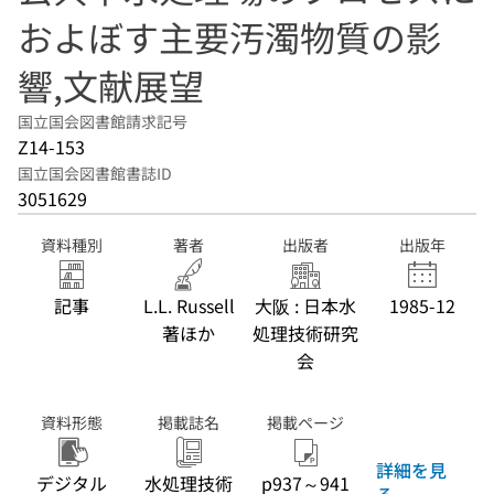
およぼす主要汚濁物質の影
響,文献展望
国立国会図書館請求記号
Z14-153
国立国会図書館書誌ID
3051629
資料種別
著者
出版者
出版年
記事
L.L. Russell
大阪 : 日本水
1985-12
著ほか
処理技術研究
会
資料形態
掲載誌名
掲載ページ
詳細を見
デジタル
水処理技術
p937～941
る