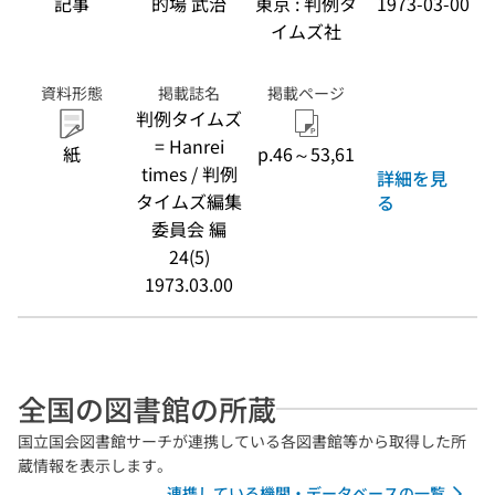
記事
的場 武治
東京 : 判例タ
1973-03-00
イムズ社
資料形態
掲載誌名
掲載ページ
判例タイムズ
= Hanrei
紙
p.46～53,61
times / 判例
詳細を見
タイムズ編集
る
委員会 編
24(5)
1973.03.00
全国の図書館の所蔵
国立国会図書館サーチが連携している各図書館等から取得した所
蔵情報を表示します。
連携している機関・データベースの一覧