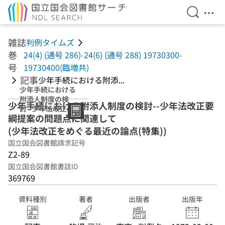
検索を開
メニ
本文へ移動
雑誌
判例タイムズ
巻
24(4) (通号 286)-24(6) (通号 288) 19730300-
号
19730400(臨増共)
記事
少年手続における附添...
少年手続における
附添人制度の検
少年手続における附添人制度の検討--少年法改正要
討--少年法改正要
綱提案の問題点に関連して
綱提案の問題点に
関連して (少年法
(少年法改正をめぐる最近の論点(特集))
改正をめぐる最近
国立国会図書館請求記号
の論点(特集))
Z2-89
国立国会図書館書誌ID
369769
資料種別
著者
出版者
出版年