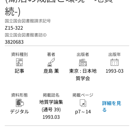
続-)
国立国会図書館請求記号
Z15-322
国立国会図書館書誌ID
3820683
資料種別
著者
出版者
出版年
記事
鹿島 薫
東京 : 日本地
1993-03
質学会
資料形態
掲載誌名
掲載ページ
地質学論集
詳細を見
(通号 39)
る
デジタル
p7～14
1993.03