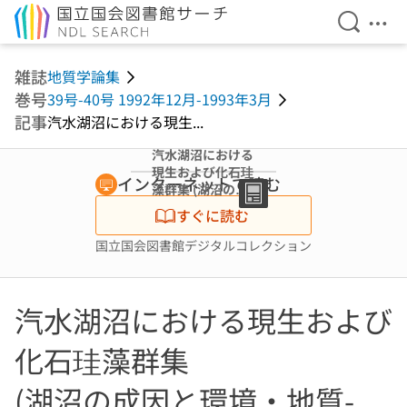
検索を開
メニ
本文へ移動
雑誌
地質学論集
巻号
39号-40号 1992年12月-1993年3月
記事
汽水湖沼における現生...
汽水湖沼における
現生および化石珪
インターネットで読む
藻群集 (湖沼の成
因と環境・地質-
すぐに読む
続-)
国立国会図書館デジタルコレクション
汽水湖沼における現生および
化石珪藻群集
(湖沼の成因と環境・地質-