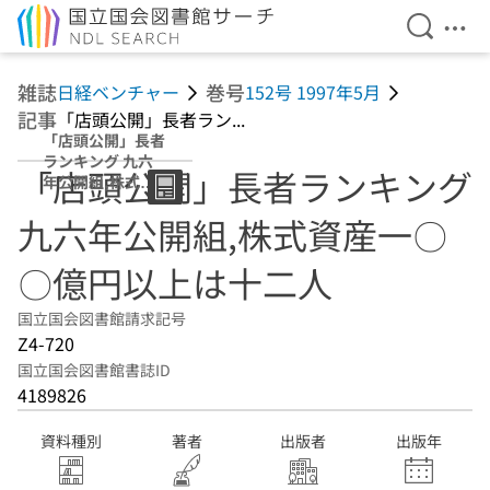
検索を開
メニ
本文へ移動
雑誌
巻号
日経ベンチャー
152号 1997年5月
記事
「店頭公開」長者ラン...
「店頭公開」長者
ランキング 九六
「店頭公開」長者ランキング
年公開組,株式資
産一〇〇億円以上
九六年公開組,株式資産一〇
は十二人
〇億円以上は十二人
国立国会図書館請求記号
Z4-720
国立国会図書館書誌ID
4189826
資料種別
著者
出版者
出版年