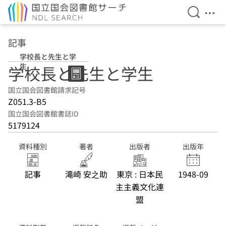
検索を開
メニ
本文へ移動
記事
学校長と先生と学
生
学校長と先生と学生
国立国会図書館請求記号
Z051.3-B5
国立国会図書館書誌ID
5179124
資料種別
著者
出版者
出版年
記事
滝崎 安之助
東京 : 日本民
1948-09
主主義文化連
盟