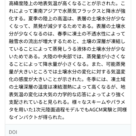
高緯度陸上の地表気温が高くなることが示された。こ
れによって東南アジアで水蒸気フラックスと降水が強
化する。夏季の陸上の高温は、表層の土壌水分が少な
くなって、蒸発が減少するためである。表層の土壌水
分が少なくなるのは、春季に凍土の不透水性によって
融雪水の流出が増大するためと、土壌の深層が凍結し
ていることによって蒸発しうる液体の土壌水分が少な
いためである。大陸の中央部では、蒸発量が小さくな
ることによって降水量が小さくなる。また、可能蒸発
量が大きいところでは土壌水分の変化に対する気温変
化の感度が大きいことが示された。冬季には、凍土域
の土壌深層の温度は凍結潜熱によって高くなるが、地
表気温の変化は大気の力学的な応答によってより強く
支配されていると見られる。様々なスキームやパラメ
タを用いた1次元陸面過程モデルでもAGCM実験と同様
なインパクトが得られた。
DOI