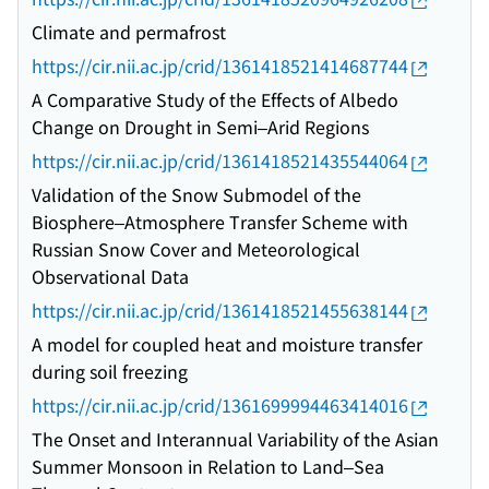
Climate and permafrost
https://cir.nii.ac.jp/crid/1361418521414687744
A Comparative Study of the Effects of Albedo
Change on Drought in Semi–Arid Regions
https://cir.nii.ac.jp/crid/1361418521435544064
Validation of the Snow Submodel of the
Biosphere–Atmosphere Transfer Scheme with
Russian Snow Cover and Meteorological
Observational Data
https://cir.nii.ac.jp/crid/1361418521455638144
A model for coupled heat and moisture transfer
during soil freezing
https://cir.nii.ac.jp/crid/1361699994463414016
The Onset and Interannual Variability of the Asian
Summer Monsoon in Relation to Land–Sea