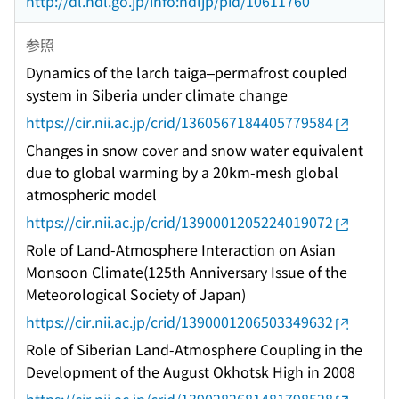
http://dl.ndl.go.jp/info:ndljp/pid/10611760
参照
Dynamics of the larch taiga–permafrost coupled
system in Siberia under climate change
https://cir.nii.ac.jp/crid/1360567184405779584
Changes in snow cover and snow water equivalent
due to global warming by a 20km-mesh global
atmospheric model
https://cir.nii.ac.jp/crid/1390001205224019072
Role of Land-Atmosphere Interaction on Asian
Monsoon Climate(125th Anniversary Issue of the
Meteorological Society of Japan)
https://cir.nii.ac.jp/crid/1390001206503349632
Role of Siberian Land-Atmosphere Coupling in the
Development of the August Okhotsk High in 2008