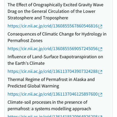
The Effect of Orographically Excited Gravity Wave
Drag on the General Circulation of the Lower
Stratosphere and Troposphere
https://cir.nii.ac.jp/crid/1360855567860546816
Consequences of Climatic Change for Hydrology in
Permafrost Zones
https://cir.nii.ac.jp/crid/1360855569057245056
Influence of Land-Surface Evapotranspiration on
the Earth's Climate
https://cir.nii.ac.jp/crid/1361137043907324288
Thermal Regime of Permafrost in Alaska and
Predicted Global Warming
https://cir.nii.ac.jp/crid/1361137046125897600
Climate-soil processes in the presence of
permafrost: a systems modelling approach
https://cir.nii.ac.jp/crid/1361418520964926208