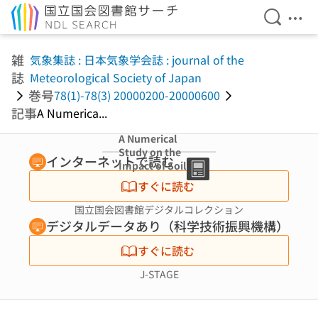
検索を開
メニ
本文へ移動
雑
気象集誌 : 日本気象学会誌 : journal of the
誌
Meteorological Society of Japan
巻号
78(1)-78(3) 20000200-20000600
記事
A Numerica...
A Numerical
Study on the
インターネットで読む
Impact of Soil
Freezing on the
すぐに読む
Continental-
Scale Seasonal
国立国会図書館デジタルコレクション
Cycle
デジタルデータあり（科学技術振興機構）
すぐに読む
J-STAGE