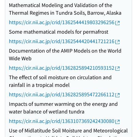
Mathematical Modeling and Validation of the
Thermal Regimes in Tundra Soils, Barrow, Alaska
https://cir.nii.ac.jp/crid/1362544419803296256
Some mathematical models for permafrost
https://cir.nii.ac.jp/crid/1362544420441721216
Documentation of the AMIP Models on the World
Wide Web
https://cir.nii.ac.jp/crid/1362825894210593152
The effect of soil moisture on circulation and
rainfall in a tropical model
https://cir.nii.ac.jp/crid/1362825895472266112
Impacts of summer warming on the energy and
water balance of wetland tundra
https://cir.nii.ac.jp/crid/1363107369242430080
Use of Midlatitude Soil Moisture and Meteorological