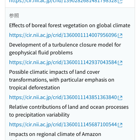
https://cir.nii.ac.jp/crid/1390282681481798528
参照
Effects of boreal forest vegetation on global climate
https://cir.nii.ac.jp/crid/1360001114007956096
Development of a turbulence closure model for
geophysical fluid problems
https://cir.nii.ac.jp/crid/1360011142937043584
Possible climatic impacts of land cover
transformations, with particular emphasis on
tropical deforestation
https://cir.nii.ac.jp/crid/1360011143851363840
Relative contributions of land and ocean processes
to precipitation variability
https://cir.nii.ac.jp/crid/1360011145687100544
Impacts on regional climate of Amazon