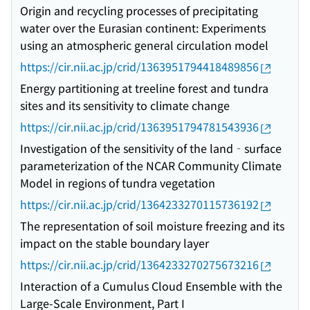
Origin and recycling processes of precipitating
water over the Eurasian continent: Experiments
using an atmospheric general circulation model
https://cir.nii.ac.jp/crid/1363951794418489856
Energy partitioning at treeline forest and tundra
sites and its sensitivity to climate change
https://cir.nii.ac.jp/crid/1363951794781543936
Investigation of the sensitivity of the land‐surface
parameterization of the NCAR Community Climate
Model in regions of tundra vegetation
https://cir.nii.ac.jp/crid/1364233270115736192
The representation of soil moisture freezing and its
impact on the stable boundary layer
https://cir.nii.ac.jp/crid/1364233270275673216
Interaction of a Cumulus Cloud Ensemble with the
Large-Scale Environment, Part I