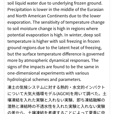
soil liquid water due to underlying frozen ground.
Precipitation is lower in the middle of the Eurasian
and North American Continents due to the lower
evaporation. The sensitivity of temperature change
to soil moisture change is high in regions where
potential evaporation is high. In winter, deep soil
temperature is higher with soil freezing in frozen
ground regions due to the latent heat of freezing,
but the surface temperature difference is governed
more by atmospheric dynamical responses. The
signs of the impacts are found to be the same in
one-dimensional experiments with various
hydrological schemes and parameters.
凍土の気候システムに対する熱的・水文的インパクト
について大気大循環モデル(AGCM)を用いて調べた。土
壌凍結を入れた実験と入れない実験、即ち凍結融解の
潜熱と凍結時の不透水性を入れた実験と入れない実験
の差から、土壌凍結を考慮することによって夏季に中