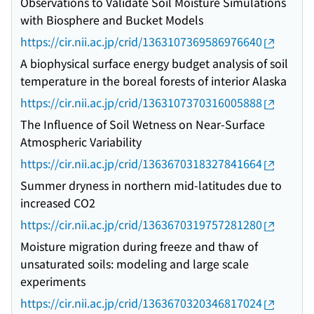
Observations to Validate Soil Moisture Simulations
with Biosphere and Bucket Models
https://cir.nii.ac.jp/crid/1363107369586976640
A biophysical surface energy budget analysis of soil
temperature in the boreal forests of interior Alaska
https://cir.nii.ac.jp/crid/1363107370316005888
The Influence of Soil Wetness on Near-Surface
Atmospheric Variability
https://cir.nii.ac.jp/crid/1363670318327841664
Summer dryness in northern mid-latitudes due to
increased CO2
https://cir.nii.ac.jp/crid/1363670319757281280
Moisture migration during freeze and thaw of
unsaturated soils: modeling and large scale
experiments
https://cir.nii.ac.jp/crid/1363670320346817024