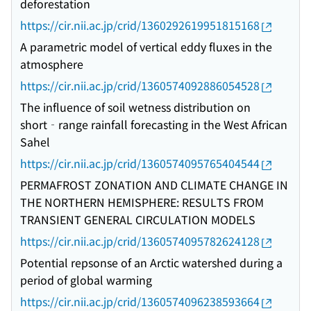
deforestation
https://cir.nii.ac.jp/crid/1360292619951815168
A parametric model of vertical eddy fluxes in the
atmosphere
https://cir.nii.ac.jp/crid/1360574092886054528
The influence of soil wetness distribution on
short‐range rainfall forecasting in the West African
Sahel
https://cir.nii.ac.jp/crid/1360574095765404544
PERMAFROST ZONATION AND CLIMATE CHANGE IN
THE NORTHERN HEMISPHERE: RESULTS FROM
TRANSIENT GENERAL CIRCULATION MODELS
https://cir.nii.ac.jp/crid/1360574095782624128
Potential repsonse of an Arctic watershed during a
period of global warming
https://cir.nii.ac.jp/crid/1360574096238593664