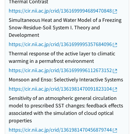
Thermal Contrast
https://cir.nii.ac.jp/crid/1361699994689470848
Simultaneous Heat and Water Model of a Freezing
Snow-Residue-Soil System I. Theory and
Development
https://cir.nii.ac.jp/crid/1361699995357684096
Thermal response of the active layer to climatic
warming in a permafrost environment
https://cir.nii.ac.jp/crid/1361699996112673152
Monsoon and Enso: Selectively Interactive Systems
https://cir.nii.ac.jp/crid/1361981470091823104
Sensitivity of an atmospheric general circulation
model to prescribed SST changes: feedback effects
associated with the simulation of cloud optical
properties
https://cir.nii.ac.jp/crid/1361981470456879744