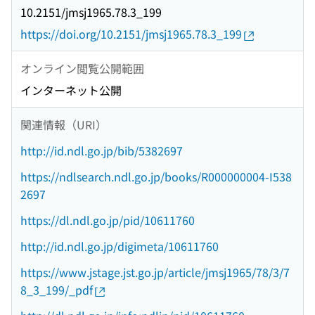
10.2151/jmsj1965.78.3_199
https://doi.org/10.2151/jmsj1965.78.3_199
オンライン閲覧公開範囲
インターネット公開
関連情報（URI）
http://id.ndl.go.jp/bib/5382697
https://ndlsearch.ndl.go.jp/books/R000000004-I538
2697
https://dl.ndl.go.jp/pid/10611760
http://id.ndl.go.jp/digimeta/10611760
https://www.jstage.jst.go.jp/article/jmsj1965/78/3/7
8_3_199/_pdf