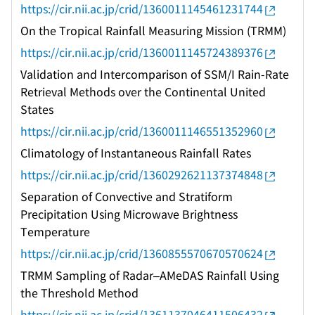
https://cir.nii.ac.jp/crid/1360011145461231744
On the Tropical Rainfall Measuring Mission (TRMM)
https://cir.nii.ac.jp/crid/1360011145724389376
Validation and Intercomparison of SSM/I Rain-Rate
Retrieval Methods over the Continental United
States
https://cir.nii.ac.jp/crid/1360011146551352960
Climatology of Instantaneous Rainfall Rates
https://cir.nii.ac.jp/crid/1360292621137374848
Separation of Convective and Stratiform
Precipitation Using Microwave Brightness
Temperature
https://cir.nii.ac.jp/crid/1360855570670570624
TRMM Sampling of Radar–AMeDAS Rainfall Using
the Threshold Method
https://cir.nii.ac.jp/crid/1361137046411506432