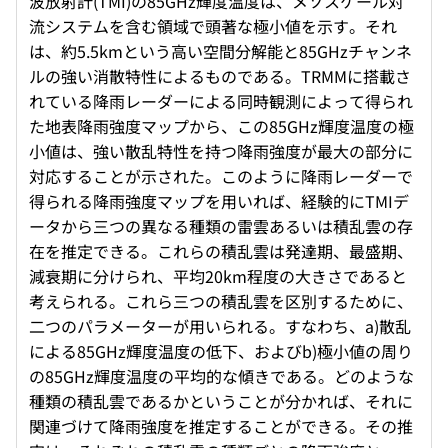
波放射計(TMI)の85GHz輝度温度は、メソスケール対
流システムを含む領域で頭著な極小値を示す。それ
は、約5.5kmという高い空間分解能と85GHzチャンネ
ルの強い消散特性によるものである。TRMMに搭載さ
れている降雨レーダーによる同時観測によって得られ
た地表降雨強度マップから、この85GHz輝度温度の極
小値は、強い散乱特性を持つ降雨強度が最大の部分に
対応することが示された。このように降雨レーダーで
得られる降雨強度マップを用いれば、経験的にTMIデ
ータから三つの異なる種類の雷雲あるいは積乱雲の存
在を推定できる。これらの積乱雲は発達期、最盛期、
減衰期に分けられ、平均20km程度の大きさであると
考えられる。これら三つの積乱雲を区別するために、
二つのパラメーターが用いられる。すなわち、a)散乱
による85GHz輝度温度の低下、およびb)極小値の周り
の85GHz輝度温度の平均的な傾きである。どのような
種類の積乱雲であるかということが分かれば、それに
関連づけて降雨強度を推定することができる。その推