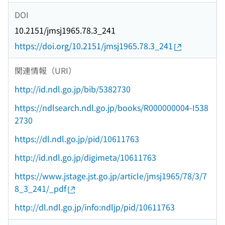
DOI
10.2151/jmsj1965.78.3_241
https://doi.org/10.2151/jmsj1965.78.3_241
関連情報（URI）
http://id.ndl.go.jp/bib/5382730
https://ndlsearch.ndl.go.jp/books/R000000004-I538
2730
https://dl.ndl.go.jp/pid/10611763
http://id.ndl.go.jp/digimeta/10611763
https://www.jstage.jst.go.jp/article/jmsj1965/78/3/7
8_3_241/_pdf
http://dl.ndl.go.jp/info:ndljp/pid/10611763