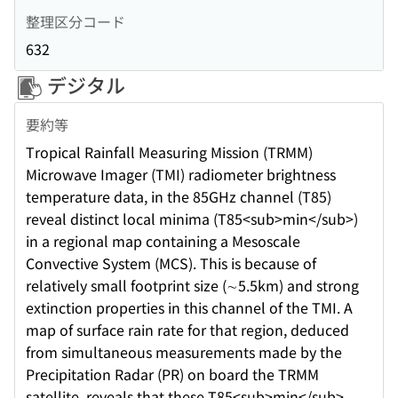
整理区分コード
632
デジタル
要約等
Tropical Rainfall Measuring Mission (TRMM)
Microwave Imager (TMI) radiometer brightness
temperature data, in the 85GHz channel (T85)
reveal distinct local minima (T85<sub>min</sub>)
in a regional map containing a Mesoscale
Convective System (MCS). This is because of
relatively small footprint size (∼5.5km) and strong
extinction properties in this channel of the TMI. A
map of surface rain rate for that region, deduced
from simultaneous measurements made by the
Precipitation Radar (PR) on board the TRMM
satellite, reveals that these T85<sub>min</sub>,