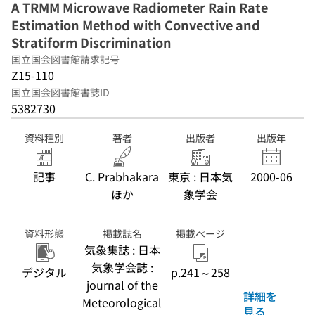
A TRMM Microwave Radiometer Rain Rate
Estimation Method with Convective and
Stratiform Discrimination
国立国会図書館請求記号
Z15-110
国立国会図書館書誌ID
5382730
資料種別
著者
出版者
出版年
記事
C. Prabhakara
東京 : 日本気
2000-06
ほか
象学会
資料形態
掲載誌名
掲載ページ
気象集誌 : 日本
気象学会誌 :
デジタル
p.241～258
journal of the
詳細を
Meteorological
見る