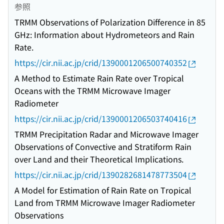
参照
TRMM Observations of Polarization Difference in 85
GHz: Information about Hydrometeors and Rain
Rate.
https://cir.nii.ac.jp/crid/1390001206500740352
A Method to Estimate Rain Rate over Tropical
Oceans with the TRMM Microwave Imager
Radiometer
https://cir.nii.ac.jp/crid/1390001206503740416
TRMM Precipitation Radar and Microwave Imager
Observations of Convective and Stratiform Rain
over Land and their Theoretical Implications.
https://cir.nii.ac.jp/crid/1390282681478773504
A Model for Estimation of Rain Rate on Tropical
Land from TRMM Microwave Imager Radiometer
Observations