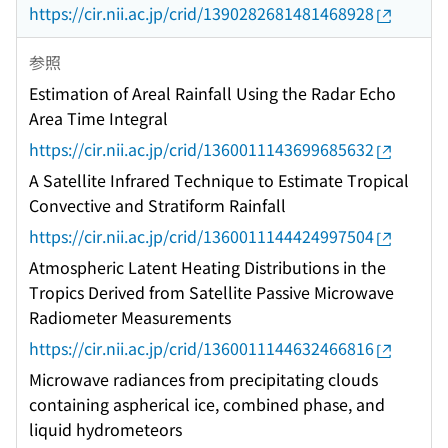
https://cir.nii.ac.jp/crid/1390282681481468928
参照
Estimation of Areal Rainfall Using the Radar Echo
Area Time Integral
https://cir.nii.ac.jp/crid/1360011143699685632
A Satellite Infrared Technique to Estimate Tropical
Convective and Stratiform Rainfall
https://cir.nii.ac.jp/crid/1360011144424997504
Atmospheric Latent Heating Distributions in the
Tropics Derived from Satellite Passive Microwave
Radiometer Measurements
https://cir.nii.ac.jp/crid/1360011144632466816
Microwave radiances from precipitating clouds
containing aspherical ice, combined phase, and
liquid hydrometeors