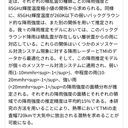
定は、それぞれの積乱雲の種類ごとの降雨強度と
85GHz輝度温度極小値の関係から求められる。同様
に、85GHz輝度温度が260K以下の弱いバックグラウン
ド的な降雨強度は、また別の関係を用いて推定され
る。我々の降雨推定モデルにおいては、このバックグ
ラウンド降雨は積乱雲が存在しない層状雲からの雨に
対応している。これらの関係はいくつかのメソスケー
ル対流システム現象に対する降雨レーダーとTMIのデ
ータから最適化される。そして、この降雨推定モデル
が個々のメソスケール対流システムに適用され、弱い
雨(1-10mmhr<sup>-1</sup>)、中程度の雨(10-
20mmhr<sup>-1</sup>、強い雨
(>20mmhr<sup>-1</sup>の降雨強度の面積分布が推
定される。それぞれの降雨強度の面積とそれぞれの領
域での降雨強度の推定精度は平均約15%である。本研
究の方法を用いることにより、熱帯においてTMIの走
査幅720kmで大気中に放出される潜熱を求めることが
可能になる。