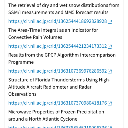
The retrieval of dry and wet snow distributions from
SSM/I measurements and MM5 forecast results
https://cir.nii.ac.jp/crid/1362544418692828928
The Area-Time Integral as an Indicator for
Convective Rain Volumes
https://cir.nii.ac.jp/crid/1362544421234173312
Results from the GPCP Algorithm Intercomparison
Programme
https://cir.nii.ac.jp/crid/1363107369976286592
Structure of Florida Thunderstorms Using High-
Altitude Aircraft Radiometer and Radar
Observations
https://cir.nii.ac.jp/crid/1363107370980418176
Microwave Properties of Frozen Precipitation
around a North Atlantic Cyclone
https://cir.nii.ac.jp/crid/1363388845219006336