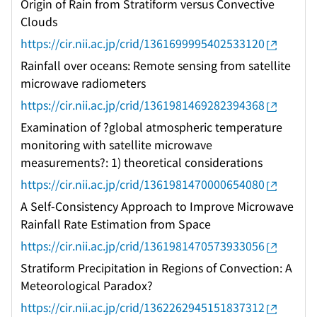
Origin of Rain from Stratiform versus Convective
Clouds
https://cir.nii.ac.jp/crid/1361699995402533120
Rainfall over oceans: Remote sensing from satellite
microwave radiometers
https://cir.nii.ac.jp/crid/1361981469282394368
Examination of ?global atmospheric temperature
monitoring with satellite microwave
measurements?: 1) theoretical considerations
https://cir.nii.ac.jp/crid/1361981470000654080
A Self-Consistency Approach to Improve Microwave
Rainfall Rate Estimation from Space
https://cir.nii.ac.jp/crid/1361981470573933056
Stratiform Precipitation in Regions of Convection: A
Meteorological Paradox?
https://cir.nii.ac.jp/crid/1362262945151837312