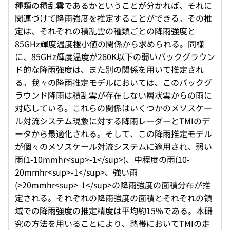
種類の積乱雲であるかということが分かれば、それに
関連づけて降雨強度を推定することができる。その推
定は、それぞれの積乱雲の種類ごとの降雨強度と
85GHz輝度温度極小値の関係から求められる。同様
に、85GHz輝度温度が260K以下の弱いバックグラウン
ド的な降雨強度は、また別の関係を用いて推定され
る。我々の降雨推定モデルにおいては、このバックグ
ラウンド降雨は積乱雲が存在しない層状雲からの雨に
対応している。これらの関係はいくつかのメソスケー
ル対流システム現象に対する降雨レーダーとTMIのデ
ータから最適化される。そして、この降雨推定モデル
が個々のメソスケール対流システムに適用され、弱い
雨(1-10mmhr<sup>-1</sup>)、中程度の雨(10-
20mmhr<sup>-1</sup>、強い雨
(>20mmhr<sup>-1</sup>の降雨強度の面積分布が推
定される。それぞれの降雨強度の面積とそれぞれの領
域での降雨強度の推定精度は平均約15%である。本研
究の方法を用いることにより、熱帯においてTMIの走