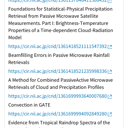
Foundations for Statistical-Physical Precipitation
Retrieval from Passive Microwave Satellite
Measurements. Part I: Brightness-Temperature
Properties of a Time-dependent Cloud-Radiation
Model
https://cir.nii.ac.jp/crid/1361418521111547392
Beamfilling Errors in Passive Microwave Rainfall
Retrievals
https://cir.nii.ac.jp/crid/1361418521235998336
A Method for Combined PassiveActive Microwave
Retrievals of Cloud and Precipitation Profiles
https://cir.nii.ac.jp/crid/1361699993640007680
Convection in GATE
https://cir.nii.ac.jp/crid/1361699994092849280
Evidence from Tropical Raindrop Spectra of the