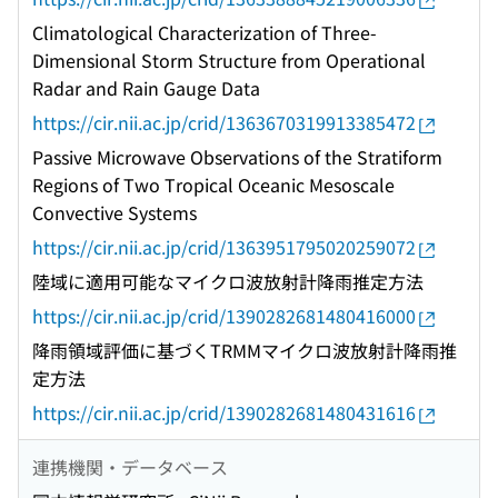
Climatological Characterization of Three-
Dimensional Storm Structure from Operational
Radar and Rain Gauge Data
https://cir.nii.ac.jp/crid/1363670319913385472
Passive Microwave Observations of the Stratiform
Regions of Two Tropical Oceanic Mesoscale
Convective Systems
https://cir.nii.ac.jp/crid/1363951795020259072
陸域に適用可能なマイクロ波放射計降雨推定方法
https://cir.nii.ac.jp/crid/1390282681480416000
降雨領域評価に基づくTRMMマイクロ波放射計降雨推
定方法
https://cir.nii.ac.jp/crid/1390282681480431616
連携機関・データベース