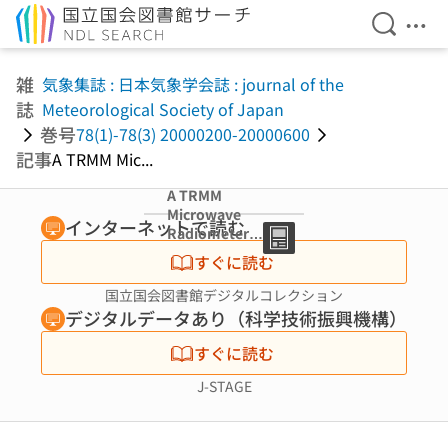
検索を開
メニ
本文へ移動
雑
気象集誌 : 日本気象学会誌 : journal of the
誌
Meteorological Society of Japan
巻号
78(1)-78(3) 20000200-20000600
記事
A TRMM Mic...
A TRMM
Microwave
インターネットで読む
Radiometer
Rain Rate
すぐに読む
Estimation
Method with
国立国会図書館デジタルコレクション
Convective and
デジタルデータあり（科学技術振興機構）
Stratiform
Discrimination
すぐに読む
J-STAGE