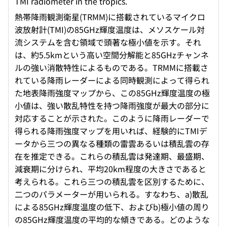
TMI radiometer in the tropics.
熱帯降雨観測衛星(TRMM)に搭載されているマイクロ
波放射計(TMI)の85GHz輝度温度は、メソスケール対
流システムを含む領域で頭著な極小値を示す。それ
は、約5.5kmという高い空間分解能と85GHzチャンネ
ルの強い消散特性によるものである。TRMMに搭載さ
れている降雨レーダーによる同時観測によって得られ
た地表降雨強度マップから、この85GHz輝度温度の極
小値は、強い散乱特性を持つ降雨強度が最大の部分に
対応することが示された。このように降雨レーダーで
得られる降雨強度マップを用いれば、経験的にTMIデ
ータから三つの異なる種類の雷雲あるいは積乱雲の存
在を推定できる。これらの積乱雲は発達期、最盛期、
減衰期に分けられ、平均20km程度の大きさであると
考えられる。これら三つの積乱雲を区別するために、
二つのパラメーターが用いられる。すなわち、a)散乱
による85GHz輝度温度の低下、およびb)極小値の周り
の85GHz輝度温度の平均的な傾きである。どのような