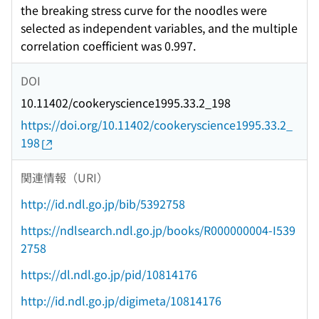
the breaking stress curve for the noodles were
selected as independent variables, and the multiple
correlation coefficient was 0.997.
DOI
10.11402/cookeryscience1995.33.2_198
https://doi.org/10.11402/cookeryscience1995.33.2_
198
関連情報（URI）
http://id.ndl.go.jp/bib/5392758
https://ndlsearch.ndl.go.jp/books/R000000004-I539
2758
https://dl.ndl.go.jp/pid/10814176
http://id.ndl.go.jp/digimeta/10814176