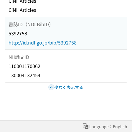
CiNii Articles
CiNii Articles
書誌ID（NDLBibID）
5392758
http://id.ndl.go.jp/bib/5392758
NII論文ID
110001170062
130004132454
少なく表示する
Language：English