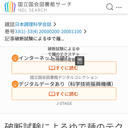
検索を開
メニ
本文へ移動
雑誌
日本調理科学会誌
巻号
33(1)-33(4) 20000200-20001100
記事
破断試験によるゆで麺...
破断試験によるゆ
で麺のテクスチャ
インターネットで読む
ーの特徴と官能評
価との関係
すぐに読む
国立国会図書館デジタルコレクション
デジタルデータあり（科学技術振興機構）
すぐに読む
J-STAGE
破断試験によるゆで麺のテク