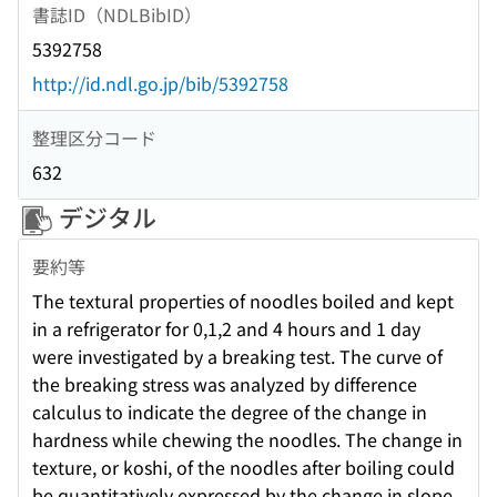
書誌ID（NDLBibID）
5392758
http://id.ndl.go.jp/bib/5392758
整理区分コード
632
デジタル
要約等
The textural properties of noodles boiled and kept
in a refrigerator for 0,1,2 and 4 hours and 1 day
were investigated by a breaking test. The curve of
the breaking stress was analyzed by difference
calculus to indicate the degree of the change in
hardness while chewing the noodles. The change in
texture, or koshi, of the noodles after boiling could
be quantitatively expressed by the change in slope