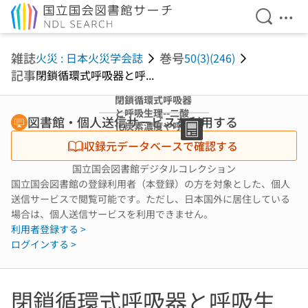
検索を開
メニ
本文へ移動
雑誌
巻号
火災 : 日本火災学会誌
50(3)(246)
記事
閉鎖循環式呼吸器と呼...
閉鎖循環式呼吸器
と呼吸生理--二酸
図書館・個人送信サービスを利用する
化炭素濃度や呼吸
抵抗の増加が人体
収録元データベースで確認する
に及ぼす影響
国立国会図書館デジタルコレクション
国立国会図書館の登録利用者（本登録）の方を対象とした、個人
送信サービスで閲覧可能です。ただし、日本国外に居住している
場合は、個人送信サービスを利用できません。
利用者登録する >
ログインする >
閉鎖循環式呼吸器と呼吸生