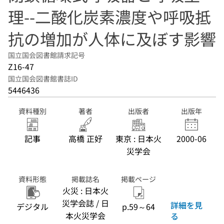
理--二酸化炭素濃度や呼吸抵
抗の増加が人体に及ぼす影響
国立国会図書館請求記号
Z16-47
国立国会図書館書誌ID
5446436
資料種別
著者
出版者
出版年
記事
高橋 正好
東京 : 日本火
2000-06
災学会
資料形態
掲載誌名
掲載ページ
火災 : 日本火
災学会誌 / 日
詳細を見
デジタル
p.59～64
本火災学会
る