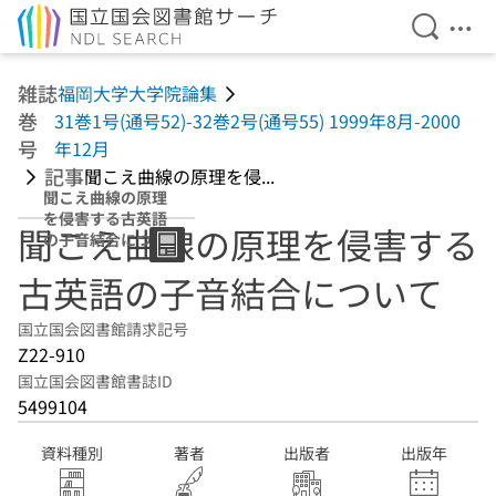
検索を開
メニ
本文へ移動
雑誌
福岡大学大学院論集
巻
31巻1号(通号52)-32巻2号(通号55) 1999年8月-2000
号
年12月
記事
聞こえ曲線の原理を侵...
聞こえ曲線の原理
を侵害する古英語
聞こえ曲線の原理を侵害する
の子音結合につい
て
古英語の子音結合について
国立国会図書館請求記号
Z22-910
国立国会図書館書誌ID
5499104
資料種別
著者
出版者
出版年