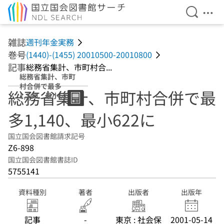
検索を開
メニ
本文へ移動
雑誌
週刊年金実務
巻号
(1440)-(1455) 20010500-20010800
記事
総務省集計、市町村合...
総務省集計、市町
村合併で最多
総務省集計、市町村合併で最
1,140、最小622
に
多1,140、最小622に
国立国会図書館請求記号
Z6-898
国立国会図書館書誌ID
5755141
資料種別
著者
出版者
出版年
記事
-
東京 : 社会保
2001-05-14