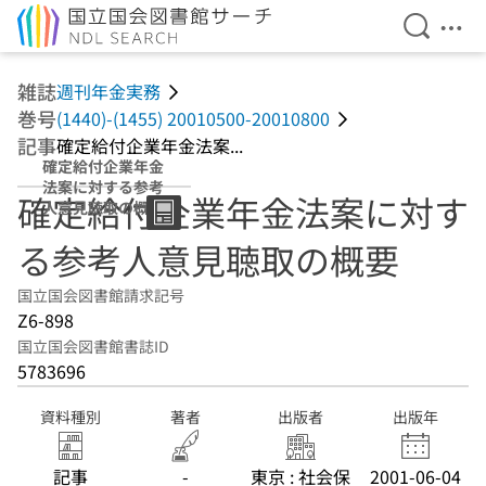
検索を開
メニ
本文へ移動
雑誌
週刊年金実務
巻号
(1440)-(1455) 20010500-20010800
記事
確定給付企業年金法案...
確定給付企業年金
法案に対する参考
確定給付企業年金法案に対す
人意見聴取の概要
る参考人意見聴取の概要
国立国会図書館請求記号
Z6-898
国立国会図書館書誌ID
5783696
資料種別
著者
出版者
出版年
記事
-
東京 : 社会保
2001-06-04