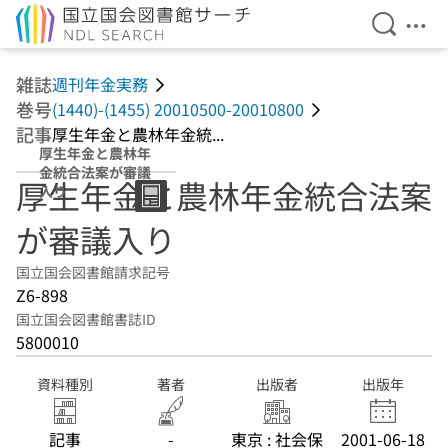
検索を開
メニ
本文へ移動
雑誌
週刊年金実務
巻号
(1440)-(1455) 20010500-20010800
記事
厚生年金と農林年金統...
厚生年金と農林年
金統合法案が審議
厚生年金と農林年金統合法案
入り
が審議入り
国立国会図書館請求記号
Z6-898
国立国会図書館書誌ID
5800010
資料種別
著者
出版者
出版年
記事
-
東京 : 社会保
2001-06-18