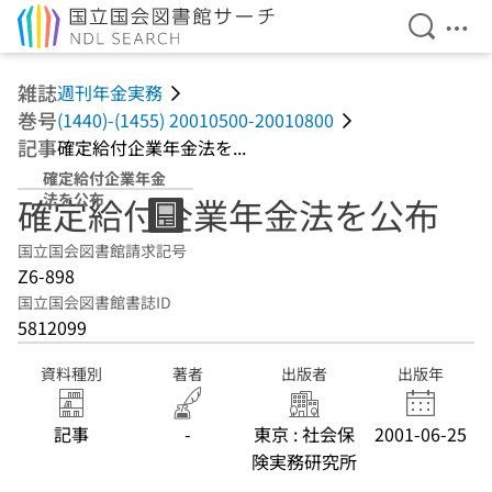
検索を開
メニ
本文へ移動
雑誌
週刊年金実務
巻号
(1440)-(1455) 20010500-20010800
記事
確定給付企業年金法を...
確定給付企業年金
法を公布
確定給付企業年金法を公布
国立国会図書館請求記号
Z6-898
国立国会図書館書誌ID
5812099
資料種別
著者
出版者
出版年
記事
-
東京 : 社会保
2001-06-25
険実務研究所