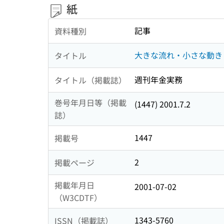
紙
記事
資料種別
大きな流れ・小さな動き
タイトル
週刊年金実務
タイトル（掲載誌）
巻号年月日等（掲載
(1447) 2001.7.2
誌）
1447
掲載号
2
掲載ページ
掲載年月日
2001-07-02
（W3CDTF）
1343-5760
ISSN（掲載誌）