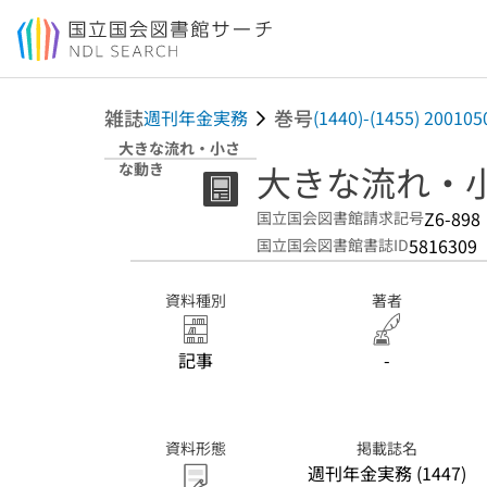
本文へ移動
雑誌
巻号
週刊年金実務
(1440)-(1455) 20010
大きな流れ・小さ
大きな流れ・
な動き
Z6-898
国立国会図書館請求記号
5816309
国立国会図書館書誌ID
資料種別
著者
記事
-
資料形態
掲載誌名
週刊年金実務 (1447)