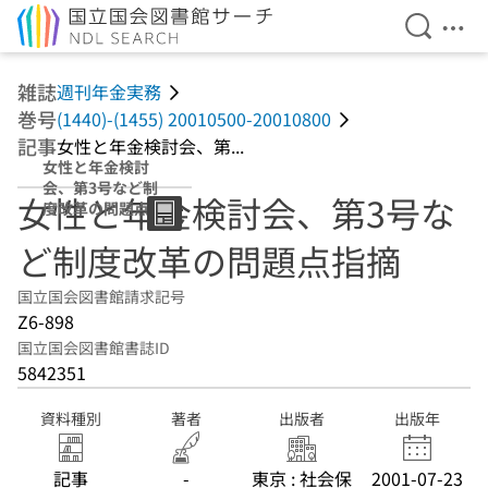
検索を開
メニ
本文へ移動
雑誌
週刊年金実務
巻号
(1440)-(1455) 20010500-20010800
記事
女性と年金検討会、第...
女性と年金検討
会、第3号など制
女性と年金検討会、第3号な
度改革の問題点指
摘
ど制度改革の問題点指摘
国立国会図書館請求記号
Z6-898
国立国会図書館書誌ID
5842351
資料種別
著者
出版者
出版年
記事
-
東京 : 社会保
2001-07-23