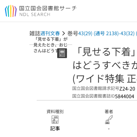
本文へ移動
雑誌
巻号
週刊文春
43(29) (通号 2138)-43(32)
「見せる下着」が
見えたとき、おじ
「見せる下着
さんはどうすべき
か? (ワイド特集
はどうすべきか
正視に耐えず)
(ワイド特集 
Z24-20
国立国会図書館請求記号
5844004
国立国会図書館書誌ID
資料種別
著者
記事
-