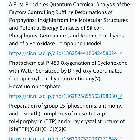
A First-Principles Quantum Chemical Analysis of the
Factors Controlling Ruffling Deformations of
Porphyrins: Insights from the Molecular Structures
and Potential Energy Surfaces of Silicon,
Phosphorus, Germanium, and Arsenic Porphyrins
and of a Peroxidase Compound I Model
https://cir.nii.ac.jp/crid/1362544418642458624
Photochemical P-450 Oxygenation of Cyclohexene
with Water Sensitized by Dihydroxy-Coordinated
(Tetraphenylporphyrinato)antimony(V)
Hexafluorophosphate
https://cir.nii.ac.jp/crid/1362825895563198080
Preparation of group 15 (phosphorus, antimony,
and bismuth) complexes of meso-tetra-p-
tolylporphyrin (TTP) and x-ray crystal structure of
[Sb(TTP)(OCH(CH3)2)2]Cl
https://cir.nii.ac.jp/crid/1363107370037371648