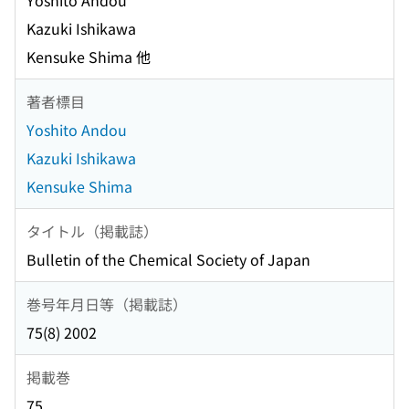
Yoshito Andou
Kazuki Ishikawa
Kensuke Shima 他
著者標目
Yoshito Andou
Kazuki Ishikawa
Kensuke Shima
タイトル（掲載誌）
Bulletin of the Chemical Society of Japan
巻号年月日等（掲載誌）
75(8) 2002
掲載巻
75