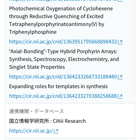
Photochemical Oxygenation of Cyclohexene
through Reductive Quenching of Excited
Tetraphenylporphyrinatoantimony(V) by
Triphenylphosphine
https://cir.nii.ac.jp/crid/1363951795668898432
“Axial-Bonding”-Type Hybrid Porphyrin Arrays:
Synthesis, Spectroscopy, Electrochemistry, and
Singlet State Properties
https://cir.nii.ac.jp/crid/1364233268733188480
Expanding roles for templates in synthesis
https://cir.nii.ac.jp/crid/1364233270388258688
連携機関・データベース
国立情報学研究所 : CiNii Research
https://cir.nii.ac.jp/