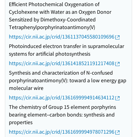
Efficient Photochemical Oxygenation of
Cyclohexene with Water as an Oxygen Donor
Sensitized by Dimethoxy-Coordinated
Tetraphenylporphyrinatoantimony(V)
https://cir.nii.ac.jp/crid/1361137045580109696
Photoinduced electron transfer in supramolecular
systems for artificial photosynthesis
https://cir.nii.ac.jp/crid/1361418521191217408
Synthesis and characterization of N-confused
porphyrinatoantimony(V): toward a low energy gap
molecular wire
https://cir.nii.ac.jp/crid/1361699994914634112
The chemistry of Group 15 element porphyrins
bearing element–carbon bonds: synthesis and
properties
https://cir.nii.ac.jp/crid/1361699994978071296