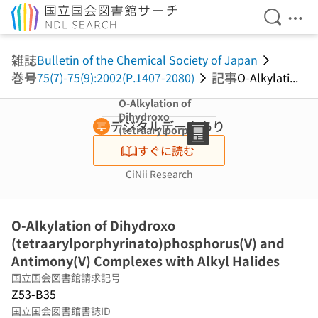
検索を開
メニ
本文へ移動
雑誌
Bulletin of the Chemical Society of Japan
巻号
記事
75(7)-75(9):2002(P.1407-2080)
O-Alkylati...
O-Alkylation of
Dihydroxo
デジタルデータあり
(tetraarylporph
yrinato)phosph
すぐに読む
orus(V) and
Antimony(V)
CiNii Research
Complexes with
Alkyl Halides
O-Alkylation of Dihydroxo
(tetraarylporphyrinato)phosphorus(V) and
Antimony(V) Complexes with Alkyl Halides
国立国会図書館請求記号
Z53-B35
国立国会図書館書誌ID