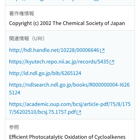
著作権情報
Copyright (c) 2002 The Chemical Society of Japan
関連情報（URI）
http://hdl.handle.net/10228/00006646
https://kyutech.repo.nii.ac.jp/records/5435
http://id.ndl.go.jp/bib/6265124
https://ndlsearch.ndl.go.jp/books/R000000004-I626
5124
https://academic.oup.com/bcsj/article-pdf/75/8/175
7/56202510/bcsj.75.1757.pdf
参照
Efficient Photocatalytic Oxidation of Cycloalkenes