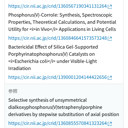
https://cir.nii.ac.jp/crid/1360567190341131264
Phosphorus(V)-Corrole: Synthesis, Spectroscopic
Properties, Theoretical Calculations, and Potential
Utility for <i>in Vivo</i> Applications in Living Cells
https://cir.nii.ac.jp/crid/1360846641573573248
Bactericidal Effect of Silica Gel-Supported
Porphyrinatophosphorus(V) Catalysts on
<i>Escherichia coli</i> under Visible-Light
Irradiation
https://cir.nii.ac.jp/crid/1390001204144422656
参照
Selective synthesis of unsymmetrical
dialkoxyphosphorus(V)tetraphenylporphine
derivatives by stepwise substitution of axial position
https://cir.nii.ac.jp/crid/1360855570841323264