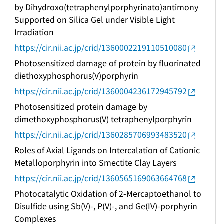
by Dihydroxo(tetraphenylporphyrinato)antimony
Supported on Silica Gel under Visible Light
Irradiation
https://cir.nii.ac.jp/crid/1360002219110510080
Photosensitized damage of protein by fluorinated
diethoxyphosphorus(V)porphyrin
https://cir.nii.ac.jp/crid/1360004236172945792
Photosensitized protein damage by
dimethoxyphosphorus(V) tetraphenylporphyrin
https://cir.nii.ac.jp/crid/1360285706993483520
Roles of Axial Ligands on Intercalation of Cationic
Metalloporphyrin into Smectite Clay Layers
https://cir.nii.ac.jp/crid/1360565169063664768
Photocatalytic Oxidation of 2-Mercaptoethanol to
Disulfide using Sb(V)-, P(V)-, and Ge(IV)-porphyrin
Complexes