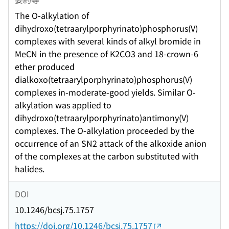
The O-alkylation of
dihydroxo(tetraarylporphyrinato)phosphorus(V)
complexes with several kinds of alkyl bromide in
MeCN in the presence of K2CO3 and 18-crown-6
ether produced
dialkoxo(tetraarylporphyrinato)phosphorus(V)
complexes in-moderate-good yields. Similar O-
alkylation was applied to
dihydroxo(tetraarylporphyrinato)antimony(V)
complexes. The O-alkylation proceeded by the
occurrence of an SN2 attack of the alkoxide anion
of the complexes at the carbon substituted with
halides.
DOI
10.1246/bcsj.75.1757
https://doi.org/10.1246/bcsj.75.1757