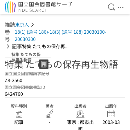
検索を開
メニ
本文へ移動
雑誌
東京人
巻
18(1) (通号 186)-18(3) (通号 188) 20030100-
号
20030300
記事
特集 たてもの保存再...
特集 たてもの保
存再生物語
特集 たてもの保存再生物語
国立国会図書館請求記号
Z8-2560
国立国会図書館書誌ID
6424760
資料種別
著者
出版者
出版年
記事
-
東京 : 都市出
2003-03
版