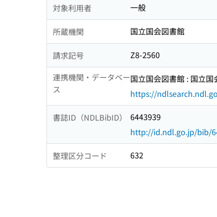
一般
対象利用者
国立国会図書館
所蔵機関
Z8-2560
請求記号
連携機関・データベー
国立国会図書館 : 国立
ス
https://ndlsearch.ndl.go
6443939
書誌ID（NDLBibID）
http://id.ndl.go.jp/bib/
632
整理区分コード