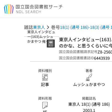
本文へ移動
雑誌
巻号
東京人
18(1) (通号 186)-18(3) (通号 
東京人インタビュ
ー(163)ムッシュ
東京人インタビュー(16
かまやつ 俺って
のかな、と思うくらいに
リタイアしちゃっ
たのかな、と思う
Z8-256
国立国会図書館請求記号
くらいに今、リラ
6443939
国立国会図書館書誌ID
ックスしてます
資料種別
著者
記事
ムッシュかまやつ
資料形態
掲載誌名
東京人 18(1) (通号 186)
2003.1