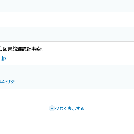
国会図書館雑誌記事索引
.jp
6443939
少なく表示する