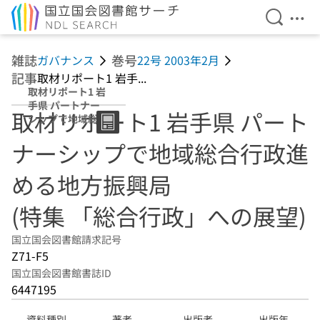
検索を開
メニ
本文へ移動
雑誌
巻号
ガバナンス
22号 2003年2月
記事
取材リポート1 岩手...
取材リポート1 岩
手県 パートナー
取材リポート1 岩手県 パート
シップで地域総合
行政進める地方振
ナーシップで地域総合行政進
興局 (特集 「総合
行政」への展望)
める地方振興局
(特集 「総合行政」への展望)
国立国会図書館請求記号
Z71-F5
国立国会図書館書誌ID
6447195
資料種別
著者
出版者
出版年