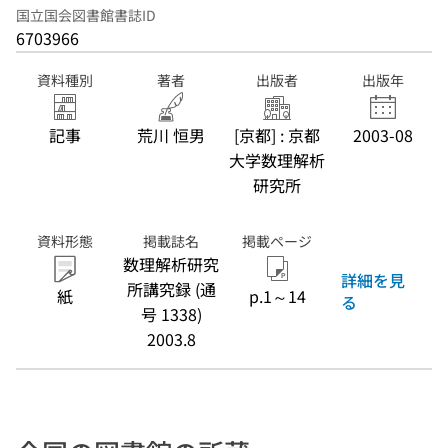
国立国会図書館書誌ID
6703966
資料種別
著者
出版者
出版年
記事
荒川 恒男
[京都] : 京都
2003-08
大学数理解析
研究所
資料形態
掲載誌名
掲載ページ
数理解析研究
詳細を見
所講究録 (通
紙
p.1～14
る
号 1338)
2003.8