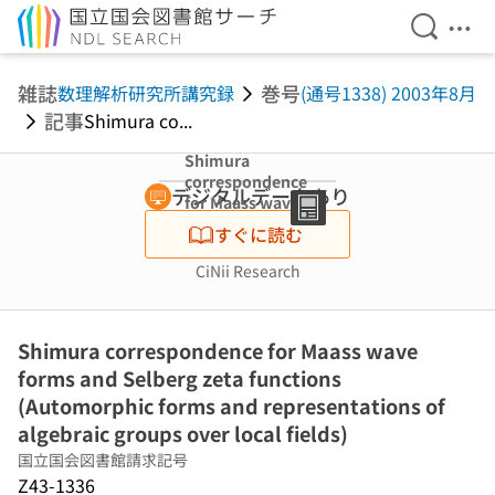
検索を開
メニ
本文へ移動
雑誌
巻号
数理解析研究所講究録
(通号1338) 2003年8月
記事
Shimura co...
Shimura
correspondence
デジタルデータあり
for Maass wave
forms and
すぐに読む
Selberg zeta
functions
CiNii Research
(Automorphic
forms and
representations
Shimura correspondence for Maass wave
of algebraic
groups over
forms and Selberg zeta functions
local fields)
(Automorphic forms and representations of
algebraic groups over local fields)
国立国会図書館請求記号
Z43-1336