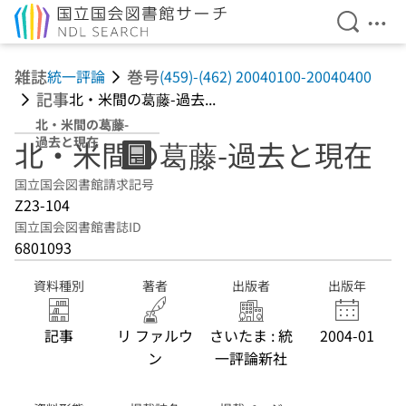
検索を開
メニ
本文へ移動
雑誌
巻号
統一評論
(459)-(462) 20040100-20040400
記事
北・米間の葛藤-過去...
北・米間の葛藤-
過去と現在
北・米間の葛藤-過去と現在
国立国会図書館請求記号
Z23-104
国立国会図書館書誌ID
6801093
資料種別
著者
出版者
出版年
記事
リ ファルウ
さいたま : 統
2004-01
ン
一評論新社