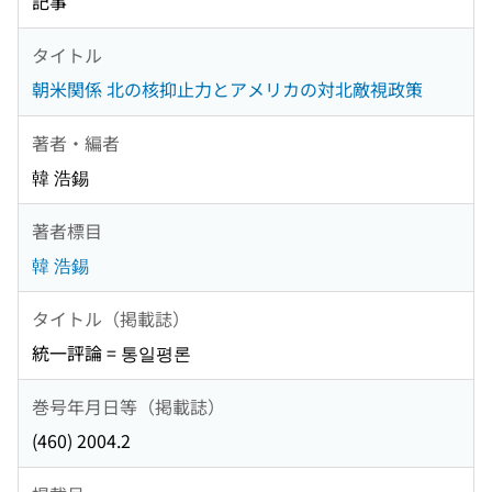
記事
タイトル
朝米関係 北の核抑止力とアメリカの対北敵視政策
著者・編者
韓 浩錫
著者標目
韓 浩錫
タイトル（掲載誌）
統一評論 = 통일평론
巻号年月日等（掲載誌）
(460) 2004.2