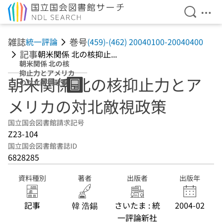
検索を開
メニ
本文へ移動
雑誌
巻号
統一評論
(459)-(462) 20040100-20040400
記事
朝米関係 北の核抑止...
朝米関係 北の核
抑止力とアメリカ
朝米関係 北の核抑止力とア
の対北敵視政策
メリカの対北敵視政策
国立国会図書館請求記号
Z23-104
国立国会図書館書誌ID
6828285
資料種別
著者
出版者
出版年
記事
韓 浩錫
さいたま : 統
2004-02
一評論新社