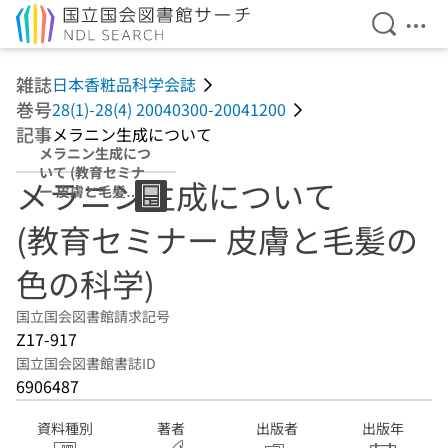
検索を開
メニ
本文へ移動
雑誌
日本香粧品科学会誌
巻号
28(1)-28(4) 20040300-20041200
記事
メラニン生成について
メラニン生成につ
いて (教育セミナ
メラニン生成について
ー 皮膚と毛髪の
色の科学)
(教育セミナー 皮膚と毛髪の
色の科学)
国立国会図書館請求記号
Z17-917
国立国会図書館書誌ID
6906487
資料種別
著者
出版者
出版年