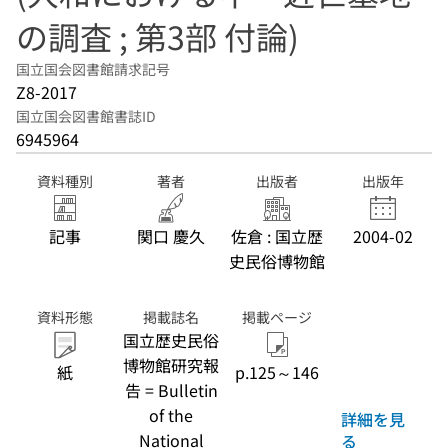
の調査 ; 第3部 付論)
国立国会図書館請求記号
Z8-2017
国立国会図書館書誌ID
6945964
資料種別
著者
出版者
出版年
記事
関口 慶久
佐倉 : 国立歴
2004-02
史民俗博物館
資料形態
掲載誌名
掲載ページ
国立歴史民俗
博物館研究報
紙
p.125～146
告 = Bulletin
of the
詳細を見
National
る