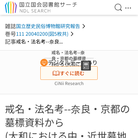
検索を開
メニ
本文へ移動
雑誌
国立歴史民俗博物館研究報告
巻号
111 20040200(図5枚共)
記事
戒名・法名考--奈良...
戒名・法名考--奈
良・京都の墓標資
デジタルデータあり
料から (大和にお
ける中・近世墓地
すぐに読む
の調査 ; 第3部 付
論)
CiNii Research
戒名・法名考--奈良・京都の
墓標資料から
(大和における中・近世墓地