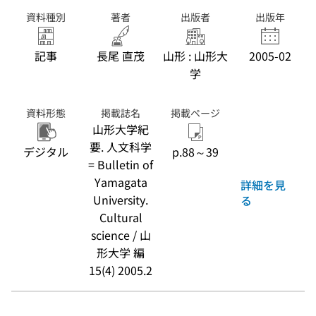
資料種別
著者
出版者
出版年
記事
長尾 直茂
山形 : 山形大
2005-02
学
資料形態
掲載誌名
掲載ページ
山形大学紀
要. 人文科学
デジタル
p.88～39
= Bulletin of
Yamagata
詳細を見
University.
る
Cultural
science / 山
形大学 編
15(4) 2005.2