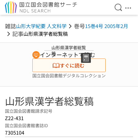
検索を開
メニ
本文へ移動
雑誌
巻号
山形大学紀要 人文科学
15巻4号 2005年2月
記事
山形県漢学者総覧稿
山形県漢学者総覧
稿
インターネットで読む
すぐに読む
国立国会図書館デジタルコレクション
山形県漢学者総覧稿
国立国会図書館請求記号
Z22-431
国立国会図書館書誌ID
7305104