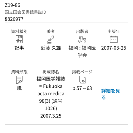
Z19-86
国立国会図書館書誌ID
8826977
資料種別
著者
出版者
出版年
記事
近藤 久雄
福岡 : 福岡医
2007-03-25
学会
資料形態
掲載誌名
掲載ページ
福岡医学雑誌
= Fukuoka
紙
p.57～63
詳細を見
acta medica
る
98(3) (通号
1026)
2007.3.25