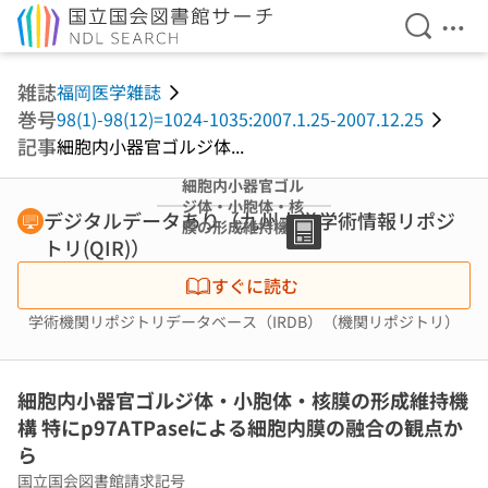
検索を開
メニ
本文へ移動
雑誌
福岡医学雑誌
巻号
98(1)-98(12)=1024-1035:2007.1.25-2007.12.25
記事
細胞内小器官ゴルジ体...
細胞内小器官ゴル
ジ体・小胞体・核
デジタルデータあり（九州大学学術情報リポジ
膜の形成維持機構
トリ(QIR)）
特にp97ATPase
による細胞内膜の
すぐに読む
融合の観点から
学術機関リポジトリデータベース（IRDB）（機関リポジトリ）
細胞内小器官ゴルジ体・小胞体・核膜の形成維持機
構 特にp97ATPaseによる細胞内膜の融合の観点か
ら
国立国会図書館請求記号