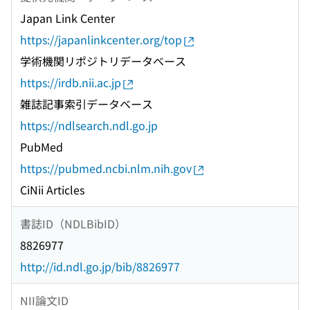
Japan Link Center
https://japanlinkcenter.org/top
学術機関リポジトリデータベース
https://irdb.nii.ac.jp
雑誌記事索引データベース
https://ndlsearch.ndl.go.jp
PubMed
https://pubmed.ncbi.nlm.nih.gov
CiNii Articles
書誌ID（NDLBibID）
8826977
http://id.ndl.go.jp/bib/8826977
NII論文ID