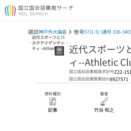
本文へ移動
雑誌
巻号
神戸外大論叢
57(1-5) (通号 336-340)
近代スポーツとバ
スクアイデンティ
近代スポーツ
ティ--Athletic
Club de Bilbao
ィ--Athletic Cl
Z22-15
国立国会図書館請求記号
8927571
国立国会図書館書誌ID
資料種別
著者
記事
竹谷 和之