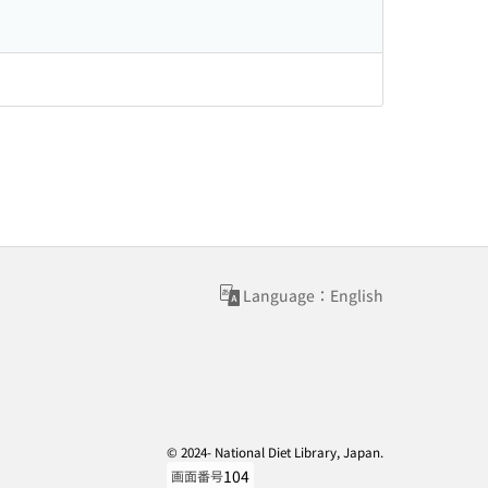
Language：English
© 2024- National Diet Library, Japan.
104
画面番号