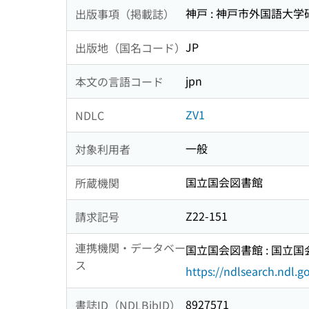
神戸 : 神戸市外国語大学
出版事項（掲載誌）
JP
出版地（国名コード）
jpn
本文の言語コード
ZV1
NDLC
一般
対象利用者
国立国会図書館
所蔵機関
Z22-151
請求記号
連携機関・データベー
国立国会図書館 : 国立
ス
https://ndlsearch.ndl.go
8927571
書誌ID（NDLBibID）