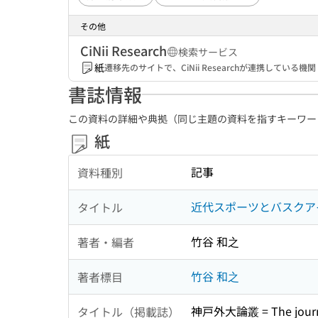
その他
CiNii Research
検索サービス
紙
遷移先のサイトで、CiNii Researchが連携してい
書誌情報
この資料の詳細や典拠（同じ主題の資料を指すキーワー
紙
記事
資料種別
近代スポーツとバスクアイデンティ
タイトル
竹谷 和之
著者・編者
竹谷 和之
著者標目
神戸外大論叢 = The journal o
タイトル（掲載誌）