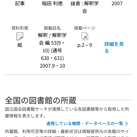
記事
稲田 利徳
鎌倉 : 解釈学
2007
会
資料形態
掲載誌名
掲載ページ
解釈 / 解釈学
会 編 53(9・
詳細を見
紙
p.2～9
10) (通号
る
630・631)
2007.9・10
全国の図書館の所蔵
国立国会図書館サーチが連携している各図書館等から取得した所
蔵情報を表示します。
連携している機関・データベースの一覧
所蔵館、利用可否等の詳細・最新状況は情報提供元の各館のサイ