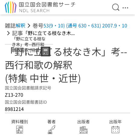
検索を開
メニ
本文へ移動
雑誌
巻号
解釈
53(9・10) (通号 630・631) 2007.9・10
記事
「野に立てる枝なき木...
「野に立てる枝な
き木」考--西行和
「野に立てる枝なき木」考--
歌の解釈 (特集 中
世・近世)
西行和歌の解釈
(特集 中世・近世)
国立国会図書館請求記号
Z13-270
国立国会図書館書誌ID
8981214
資料種別
著者
出版者
出版年