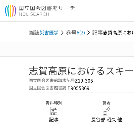
本文へ移動
雑誌
巻号
記事
災害医学
6(2)
志賀高原におけ
志賀高原におけるスキー
Z19-305
国立国会図書館請求記号
9055869
国立国会図書館書誌ID
資料種別
著者
記事
長谷部 昭久 他