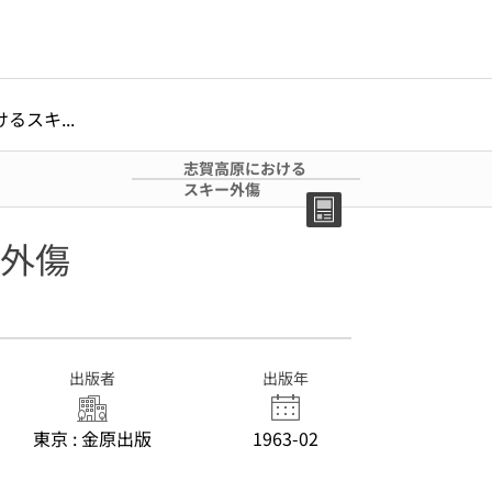
るスキ...
志賀高原における
スキー外傷
外傷
出版者
出版年
東京 : 金原出版
1963-02