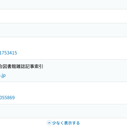
d/1753415
国会図書館雑誌記事索引
.jp
9055869
少なく表示する