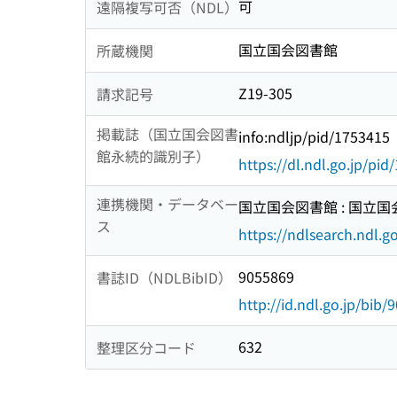
可
遠隔複写可否（NDL）
国立国会図書館
所蔵機関
Z19-305
請求記号
掲載誌（国立国会図書
info:ndljp/pid/1753415
館永続的識別子）
https://dl.ndl.go.jp/pi
連携機関・データベー
国立国会図書館 : 国立
ス
https://ndlsearch.ndl.go
9055869
書誌ID（NDLBibID）
http://id.ndl.go.jp/bib/
632
整理区分コード