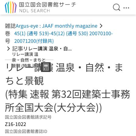
検索を開
メニ
本文へ移動
雑誌
Argus-eye : JAAF monthly magazine
巻
45(1) (通号 519)-45(12) (通号 530) 20070100-
号
20071200(付録共)
記事
リレー講演 温泉・自...
リレー講演 温
泉・自然・まちと
リレー講演 温泉・自然・ま
景観 (特集 速報 第
32回建築士事務所
ちと景観
全国大会(大分大
会))
(特集 速報 第32回建築士事務
所全国大会(大分大会))
国立国会図書館請求記号
Z16-1022
国立国会図書館書誌ID