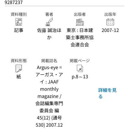
9287237
資料種別
著者
出版者
出版年
記事
佐藤 誠治ほ
東京 : 日本建
2007-12
か
築士事務所協
会連合会
資料形態
掲載誌名
掲載ページ
Argus-eye =
アーガス・ア
紙
p.8～13
イ : JAAF
monthly
詳細を見
magazine /
る
会誌編集専門
委員会 編
45(12) (通号
530) 2007.12