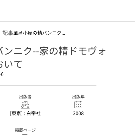
記事
風呂小屋の精バンニク...
ンニク--家の精ドモヴォ
おいて
46
出版者
出版年
[東京] : 白帝社
2008
掲載ページ