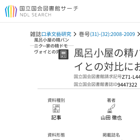
本文へ移動
雑誌
巻号
口承文藝研究
(31)-(32):2008-2009
風呂小屋の精バン
ニク--家の精ドモ
風呂小屋の精バ
ヴォイとの対比に
おいて
イとの対比に
Z71-L4
国立国会図書館請求記号
9447322
国立国会図書館書誌ID
資料種別
著者
記事
山田 徹也
資料形態
掲載誌名