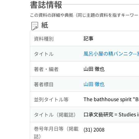
書誌情報
この資料の詳細や典拠（同じ主題の資料を指すキーワー
紙
記事
資料種別
風呂小屋の精バンニク-
タイトル
山田 徹也
著者・編者
山田 徹也
著者標目
The bathhouse spirit "B
並列タイトル等
口承文藝研究 = Studies i
タイトル（掲載誌）
巻号年月日等（掲載
(31) 2008
誌）