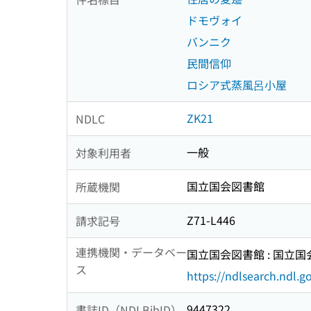
ドモヴォイ
バンニク
民間信仰
ロシア式蒸風呂小屋
ZK21
NDLC
一般
対象利用者
国立国会図書館
所蔵機関
Z71-L446
請求記号
連携機関・データベー
国立国会図書館 : 国立
ス
https://ndlsearch.ndl.go
9447322
書誌ID（NDLBibID）