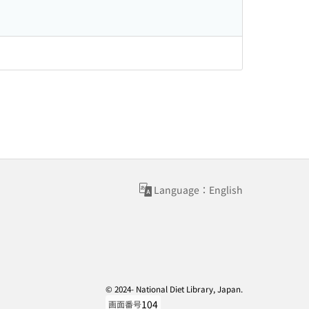
Language：English
© 2024- National Diet Library, Japan.
104
画面番号