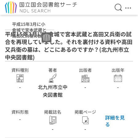
検索を開
メニ
本文へ移動
平成15年3月に小
倉城で宮本武蔵と
平成15年3月に小倉城で宮本武蔵と高田又兵衛の試
高田又兵衛の試合
合を再現していました。それを裏付ける資料や高田
を再現していまし
た。それを裏付け
又兵衛の墓は、どこにあるのですか？(北九州市立
る資料や高田又兵
中央図書館)
衛の墓は、どこに
あるのですか？
資料種別
著者
出版者
出版年
-
北九州市立中
-
-
央図書館
資料形態
掲載誌名
掲載ページ
詳細を見
-
る
-
-