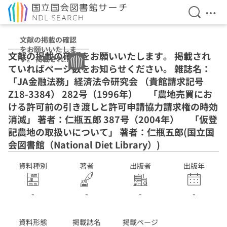
検索を開
メニ
本文へ移動
文献の掲載の確認
をお願いいたしま
文献の掲載の確認をお願いいたします。 掲載され
す。 掲載されて
ていればページ数をお知らせください。 雑誌名：
いればページ数を
お知らせくださ
「JA金融法務」経済法令研究会 （貴館請求記号
い。 雑誌名：
Z18-3384） 282号（1996年） 「農地売買にお
「JA金融法務」
ける許可前の引き渡しと許可申請協力請求権の時効
経済法令研究会
（貴館請求記号
消滅」 著者：仁瓶五郎 387号（2004年） 「仮登
Z18-3384） 282
記農地の取扱いについて」 著者：仁瓶五郎(国立国
号（1996年）
会図書館（National Diet Library）)
「農地売買におけ
る許可前の引き渡
しと許可申請協力
資料種別
著者
出版者
出版年
請求権の時効消
滅」 著者：仁瓶
-
-
-
-
五郎 387号
（2004年）
「仮登記農地の取
資料形態
掲載誌名
掲載ページ
扱いについて」