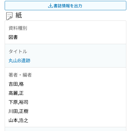
書誌情報を出力
紙
資料種別
図書
タイトル
丸山B遺跡
著者・編者
吉田,格
高麗,正
下原,裕司
川田,正樹
山本,浩之