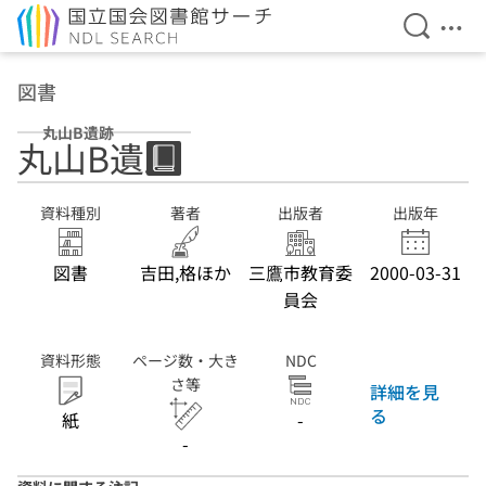
検索を開
メニ
本文へ移動
図書
丸山B遺跡
丸山B遺跡
資料種別
著者
出版者
出版年
図書
吉田,格ほか
三鷹市教育委
2000-03-31
員会
資料形態
ページ数・大き
NDC
さ等
詳細を見
る
紙
-
-