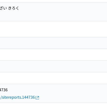
ざい きろく
44736
4/sitereports.144736