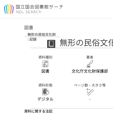
本文へ移動
図書
無形の民俗文化財
無形の民俗文化財
: 記録
資料種別
著者
図書
文化庁文化財保護部
資料形態
ページ数・大きさ等
デジタル
-
資料に関する注記