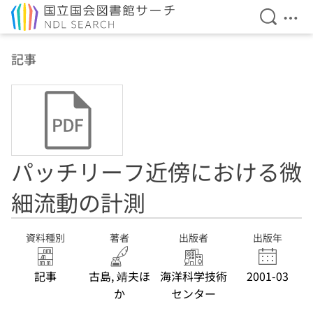
検索を開
メニ
本文へ移動
記事
パッチリーフ近傍における微
細流動の計測
資料種別
著者
出版者
出版年
記事
古島, 靖夫ほ
海洋科学技術
2001-03
か
センター