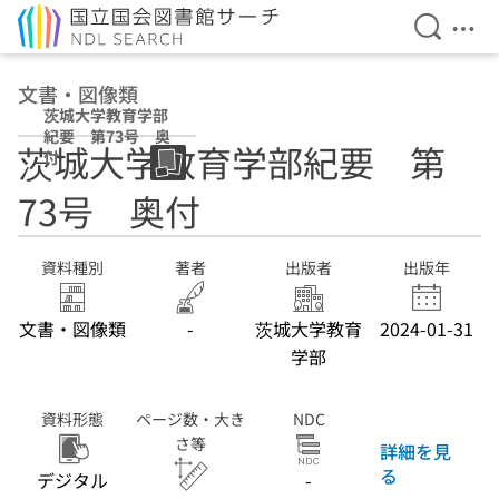
検索を開
メニ
本文へ移動
文書・図像類
茨城大学教育学部
紀要 第73号 奥
茨城大学教育学部紀要 第
付
73号 奥付
資料種別
著者
出版者
出版年
文書・図像類
-
茨城大学教育
2024-01-31
学部
資料形態
ページ数・大き
NDC
さ等
詳細を見
る
デジタル
-