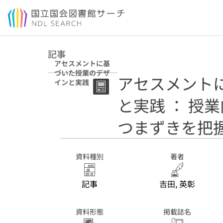
本文へ移動
記事
アセスメントに基
づいた授業のデザ
アセスメント
インと実践 ： 授
業内予習で学習者
と実践 ： 授
の理解やつまずき
を把握する
つまずきを把
資料種別
著者
記事
吉田, 英彰
資料形態
掲載誌名