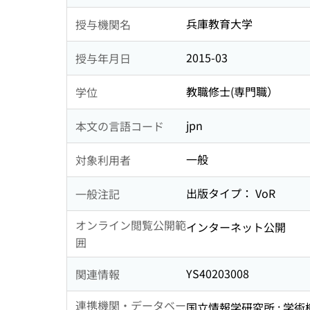
兵庫教育大学
授与機関名
2015-03
授与年月日
教職修士(専門職）
学位
jpn
本文の言語コード
一般
対象利用者
出版タイプ： VoR
一般注記
オンライン閲覧公開範
インターネット公開
囲
YS40203008
関連情報
連携機関・データベー
国立情報学研究所 : 学