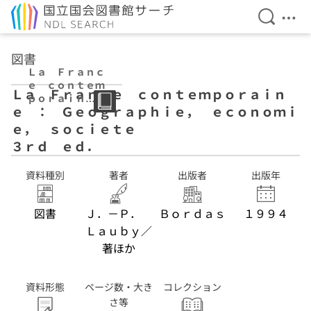
検索を開
メニ
本文へ移動
図書
Ｌａ Ｆｒａｎｃ
ｅ ｃｏｎｔｅｍ
Ｌａ Ｆｒａｎｃｅ ｃｏｎｔｅｍｐｏｒａｉｎ
ｐｏｒａｉｎ
ｅ ： Ｇｅｏｇｒａｐｈｉｅ， ｅｃｏｎｏｍｉ
ｅ ： Ｇｅｏｇ
ｒａｐｈｉｅ，
ｅ， ｓｏｃｉｅｔｅ
ｅｃｏｎｏｍｉ
３ｒｄ ｅｄ．
ｅ， ｓｏｃｉｅ
ｔｅ ３ｒｄ ｅ
資料種別
著者
出版者
出版年
ｄ．
図書
Ｊ．－Ｐ．
Ｂｏｒｄａｓ
１９９４
Ｌａｕｂｙ／
著ほか
資料形態
ページ数・大き
コレクション
さ等