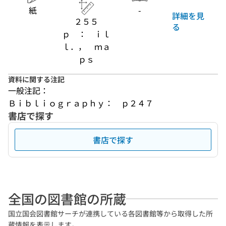
紙
-
詳細を見
２５５
る
ｐ ： ｉｌ
ｌ．， ｍａ
ｐｓ
資料に関する注記
一般注記：
Ｂｉｂｌｉｏｇｒａｐｈｙ：　ｐ２４７
書店で探す
書店で探す
全国の図書館の所蔵
国立国会図書館サーチが連携している各図書館等から取得した所
蔵情報を表示します。