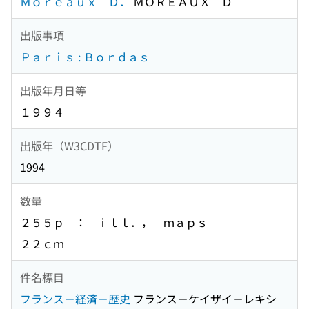
Ｍｏｒｅａｕｘ Ｄ．
ＭＯＲＥＡＵＸ Ｄ
出版事項
Ｐａｒｉｓ : Ｂｏｒｄａｓ
出版年月日等
１９９４
出版年（W3CDTF）
1994
数量
２５５ｐ ： ｉｌｌ．， ｍａｐｓ
２２ｃｍ
件名標目
フランス－経済－歴史
フランス－ケイザイ－レキシ