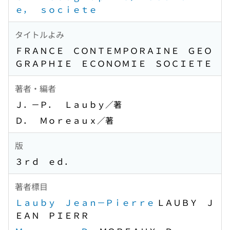
ｅ， ｓｏｃｉｅｔｅ
タイトルよみ
ＦＲＡＮＣＥ ＣＯＮＴＥＭＰＯＲＡＩＮＥ ＧＥＯ
ＧＲＡＰＨＩＥ ＥＣＯＮＯＭＩＥ ＳＯＣＩＥＴＥ
著者・編者
Ｊ．－Ｐ． Ｌａｕｂｙ／著
Ｄ． Ｍｏｒｅａｕｘ／著
版
３ｒｄ ｅｄ．
著者標目
Ｌａｕｂｙ Ｊｅａｎ－Ｐｉｅｒｒｅ
ＬＡＵＢＹ Ｊ
ＥＡＮ ＰＩＥＲＲ