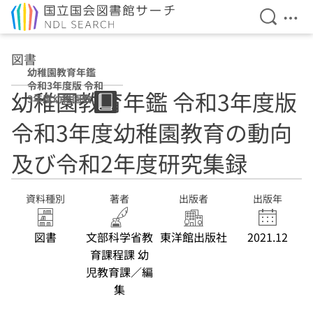
検索を開
メニ
本文へ移動
図書
幼稚園教育年鑑
令和3年度版 令和
幼稚園教育年鑑 令和3年度版
3年度幼稚園教育
の動向及び令和2
令和3年度幼稚園教育の動向
年度研究集録
及び令和2年度研究集録
資料種別
著者
出版者
出版年
図書
文部科学省教
東洋館出版社
2021.12
育課程課 幼
児教育課／編
集