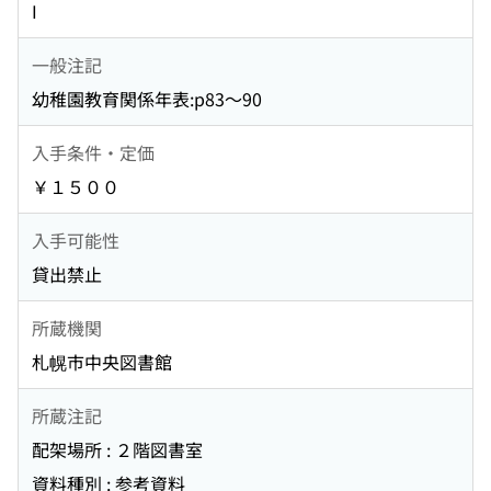
I
一般注記
幼稚園教育関係年表:p83〜90
入手条件・定価
￥１５００
入手可能性
貸出禁止
所蔵機関
札幌市中央図書館
所蔵注記
配架場所 : ２階図書室
資料種別 : 参考資料