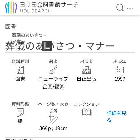
検索を開
メニ
本文へ移動
図書
葬儀のあいさつ・
マナー
葬儀のあいさつ・マナー
資料種別
著者
出版者
出版年
図書
ニューライフ
日正出版
199?
企画/編纂
資料形態
ページ数・大き
コレクション
さ等
詳細を見
る
紙
-
366p ; 19cm