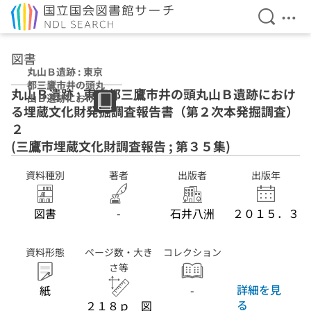
検索を開
メニ
本文へ移動
図書
丸山Ｂ遺跡 : 東京
都三鷹市井の頭丸
丸山Ｂ遺跡 : 東京都三鷹市井の頭丸山Ｂ遺跡におけ
山Ｂ遺跡における
る埋蔵文化財発掘調査報告書（第２次本発掘調査）
埋蔵文化財発掘調
査報告書（第２次
２
本発掘調査） ２
(三鷹市埋蔵文化財調査報告 ; 第３５集)
(三鷹市埋蔵文化
財調査報告 ; 第３
資料種別
著者
出版者
出版年
５集)
図書
-
石井八洲
２０１５．３
資料形態
ページ数・大き
コレクション
さ等
詳細を見
紙
-
る
２１８ｐ 図